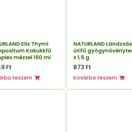
URLAND Elix Thymi
NATURLAND Lándzsás
positum Kakukkfű
útifű gyógynövényte
plex mézzel 150 ml
x 1,5 g
49
Ft
873
Ft
árba teszem
Kosárba teszem