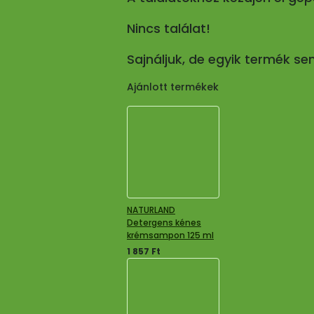
Nincs találat!
Sajnáljuk, de egyik termék s
Ajánlott termékek
NATURLAND
Detergens kénes
krémsampon 125 ml
1 857
Ft