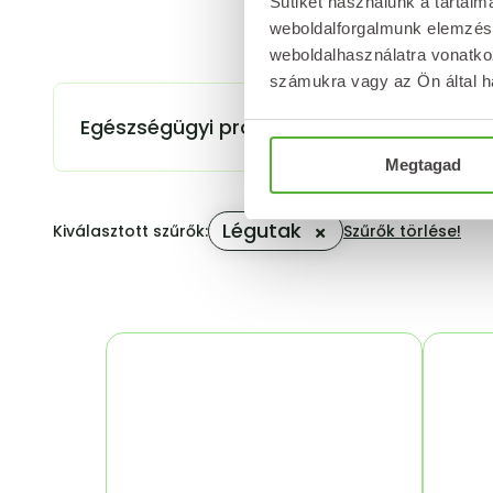
Sütiket használunk a tartal
weboldalforgalmunk elemzésé
weboldalhasználatra vonatko
számukra vagy az Ön által ha
Egészségügyi problémák
Termékcsa
Megtagad
Légutak
Kiválasztott szűrők:
Szűrők törlése!