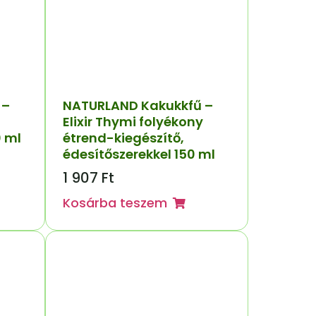
 –
NATURLAND Kakukkfű –
Elixir Thymi folyékony
0 ml
étrend-kiegészítő,
édesítőszerekkel 150 ml
1 907
Ft
Kosárba teszem