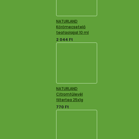
NATURLAND
Körömecsetelő
teafaolajjal 10 ml
2 044
Ft
NATURLAND
Citromfűlevél
filtertea 25x1g
770
Ft