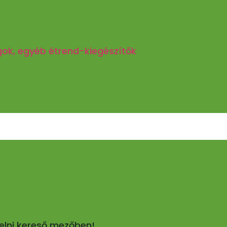
gok, egyéb étrend-kiegészítők
pelni kereső mezőben!