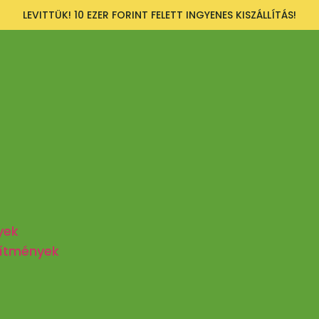
LEVITTÜK! 10 EZER FORINT FELETT INGYENES KISZÁLLÍTÁS!
yek
zítmények