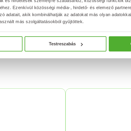
mak és hirdetések személyre szabásához, közösségi funkciók biz
hez. Ezenkívül közösségi média-, hirdető- és elemező partner
zó adatait, akik kombinálhatják az adatokat más olyan adatokka
sznált más szolgáltatásokból gyűjtöttek.
lád
Diéták
Testreszabás