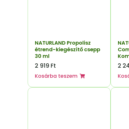
NATURLAND Propolisz
NAT
étrend-kiegészítő csepp
Com
30 ml
Kom
2 919
Ft
2 2
Kosárba teszem
Kos