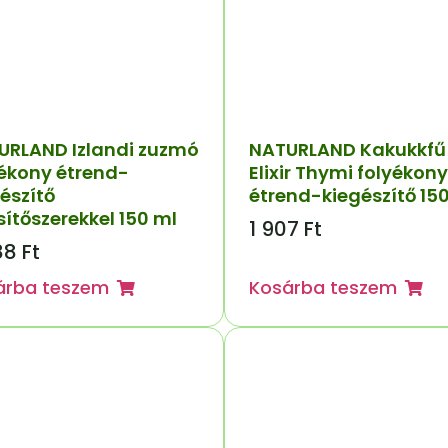
URLAND Izlandi zuzmó
NATURLAND Kakukkfű
yékony étrend-
Elixir Thymi folyékony
észítő
étrend-kiegészítő 15
ítőszerekkel 150 ml
1 907
Ft
88
Ft
árba teszem
Kosárba teszem