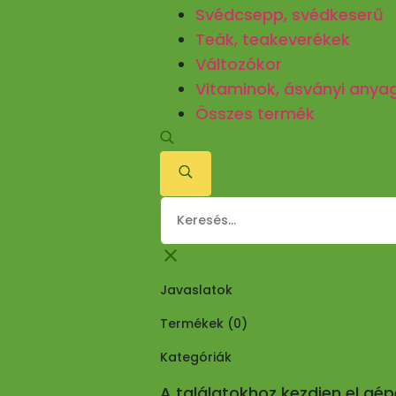
Svédcsepp, svédkeserű
Teák, teakeverékek
Változókor
Vitaminok, ásványi anya
Összes termék
Javaslatok
Termékek (
0
)
Kategóriák
A találatokhoz kezdjen el gé