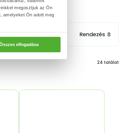
tosításához, valamint
einkkel megosztjuk az Ön
l, amelyeket Ön adott meg
Rendezés
Összes elfogadása
24
találat