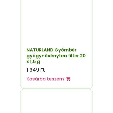
NATURLAND Gyömbér
gyógynövénytea filter 20
x 1,5 g
1 349
Ft
Kosárba teszem