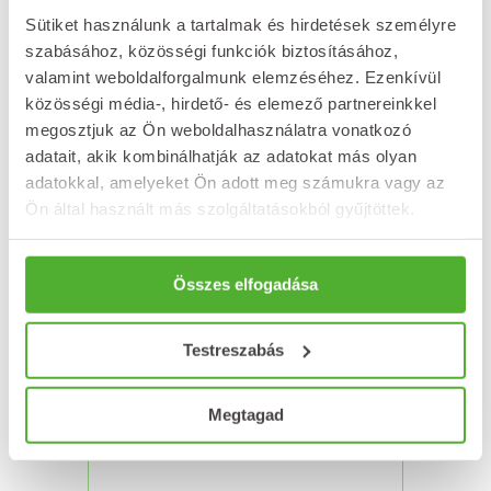
Sütiket használunk a tartalmak és hirdetések személyre
szabásához, közösségi funkciók biztosításához,
valamint weboldalforgalmunk elemzéséhez. Ezenkívül
közösségi média-, hirdető- és elemező partnereinkkel
megosztjuk az Ön weboldalhasználatra vonatkozó
adatait, akik kombinálhatják az adatokat más olyan
adatokkal, amelyeket Ön adott meg számukra vagy az
Ön által használt más szolgáltatásokból gyűjtöttek.
NATURLAND Vitacolan
emulzió 250 ml
6 269
Ft
Összes elfogadása
Kosárba teszem
Testreszabás
Megtagad