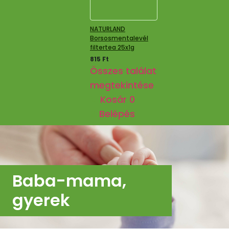
NATURLAND
Borsosmentalevél
filtertea 25x1g
815
Ft
Összes találat
megtekintése
Kosár
0
Belépés
Baba-mama,
gyerek