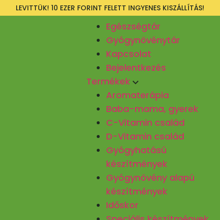
LEVITTÜK! 10 EZER FORINT FELETT INGYENES KISZÁLLÍTÁS!
Egészségtár
Gyógynövénytár
Kapcsolat
Bejelentkezés
Termékek
Aromaterápia
Baba-mama, gyerek
C-Vitamin család
D-Vitamin család
Gyógyhatású
készítmények
Gyógynövény alapú
készítmények
Időskor
Speciális készítmények