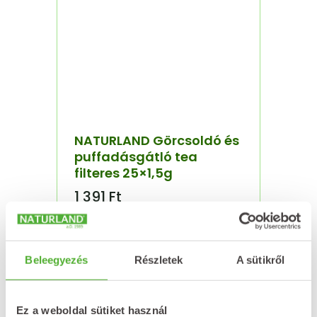
NATURLAND Görcsoldó és
puffadásgátló tea
filteres 25×1,5g
1 391
Ft
Kosárba teszem
Beleegyezés
Részletek
A sütikről
Ez a weboldal sütiket használ