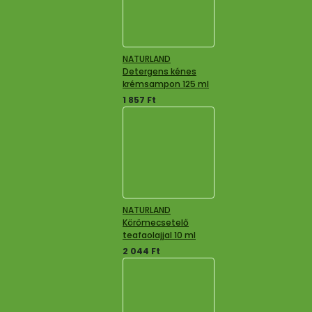
NATURLAND
Detergens kénes
krémsampon 125 ml
1 857
Ft
NATURLAND
Körömecsetelő
teafaolajjal 10 ml
2 044
Ft