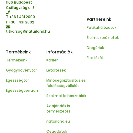
1106 Budapest
Csillagvirág u. 8.
T
+36 1 431 2000
Partnereink
F +36 1 431 2002
Patikahálózatok
titkarsag@naturland.hu
Élelmiszerüzletek
Drogériák
Termékeink
Információk
Fitotékák
Termékeink
Karrier
Gyógynövénytár
Letöltések
Egészségtár
Minőségbiztosítás és
felelősségvállalás
Egészségcentrum
Szakmai felhasználók
Az ajándék is
természetes
naturland.eu
Cégadatok