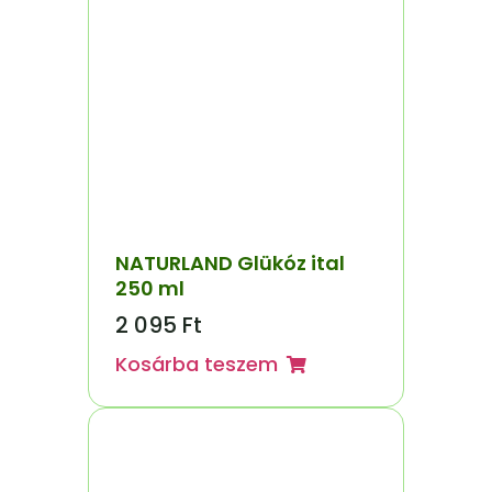
NATURLAND Glükóz ital
250 ml
2 095
Ft
Kosárba teszem