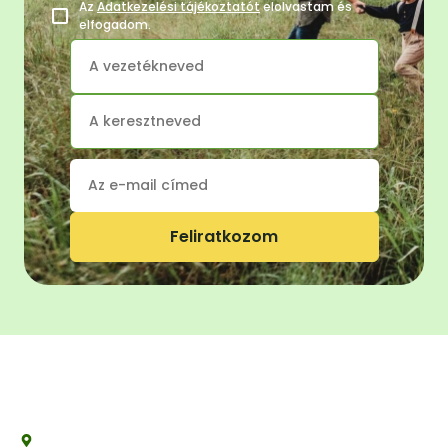
Az
Adatkezelési tájékoztatót
elolvastam és
elfogadom.
Feliratkozom