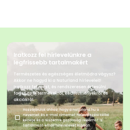
Iratkozz fel hírlevelünkre a
legfrissebb tartalmakért
Természetes és egészséges életmódra vágysz?
Akkor ne hagyd ki a Naturland hírleveleit!
Iratkozz fel most, és rendszeresen értesülni
fogsz az új termékekről, kedvezményekről és
akciókról.
Hozzájárulok ahhoz, hogy a naturland.hu a
nevemet és e-mail címemet hírlevelezési céllal
kezelje és a részemre gazdasági reklámot is
tartalmazó email hírleveleket küldjön.