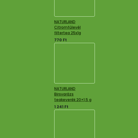
NATURLAND
Citromfűlevél
filtertea 25x1g
770
Ft
NATURLAND
Birsvarázs
teakeverék 20×1,5 g
1 241
Ft