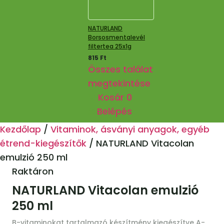
NATURLAND
Borsosmentalevél
filtertea 25x1g
815
Ft
Összes találat
megtekintése
Kosár
0
Belépés
Kezdőlap
/
Vitaminok, ásványi anyagok, egyéb
étrend-kiegészítők
/
NATURLAND Vitacolan
emulzió 250 ml
Raktáron
NATURLAND Vitacolan emulzió
250 ml
B-vitaminokat tartalmazó készítmény kiegészítve A-