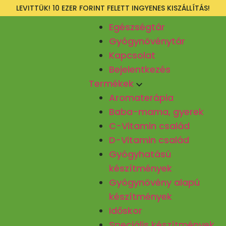
LEVITTÜK! 10 EZER FORINT FELETT INGYENES KISZÁLLÍTÁS!
Egészségtár
Gyógynövénytár
Kapcsolat
Bejelentkezés
Termékek
Aromaterápia
Baba-mama, gyerek
C-Vitamin család
D-Vitamin család
Gyógyhatású
készítmények
Gyógynövény alapú
készítmények
Időskor
Speciális készítmények