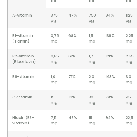
ml
ml
ml
A-vitamin
375
47%
750
94%
1125
µg
µg
µg
B1-vitamin
0,75
68%
1,5
136%
2,25
(Tiamin)
mg
mg
mg
B2-vitamin
0,85
61%
1,7
121%
2,55
(Riboflavin)
mg
mg
mg
B6-vitamin
1,0
71%
2,0
143%
3,0
mg
mg
mg
C-vitamin
15
19%
30
38%
45
mg
mg
mg
Niacin (B3-
7,5
47%
15
94%
22,5
vitamin)
mg
mg
mg