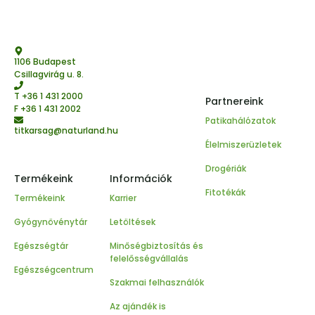
1106 Budapest
Csillagvirág u. 8.
T
+36 1 431 2000
Partnereink
F +36 1 431 2002
Patikahálózatok
titkarsag@naturland.hu
Élelmiszerüzletek
Drogériák
Termékeink
Információk
Fitotékák
Termékeink
Karrier
Gyógynövénytár
Letöltések
Egészségtár
Minőségbiztosítás és
felelősségvállalás
Egészségcentrum
Szakmai felhasználók
Az ajándék is