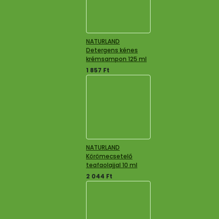
NATURLAND
Detergens kénes
krémsampon 125 ml
1 857
Ft
NATURLAND
Körömecsetelő
teafaolajjal 10 ml
2 044
Ft