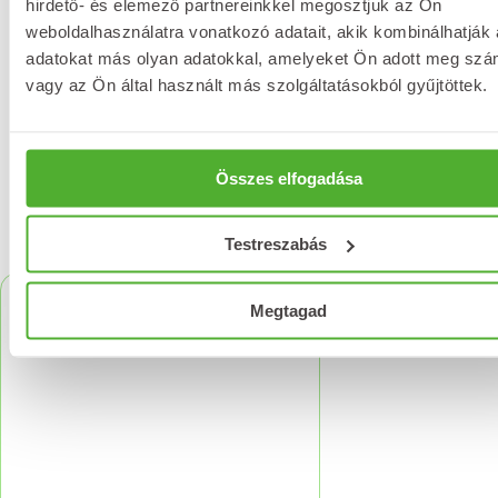
hirdető- és elemező partnereinkkel megosztjuk az Ön
weboldalhasználatra vonatkozó adatait, akik kombinálhatják
adatokat más olyan adatokkal, amelyeket Ön adott meg sz
vagy az Ön által használt más szolgáltatásokból gyűjtöttek.
Értékelést írok
Összes elfogadása
Kapcsolódó termékek
Testreszabás
Megtagad