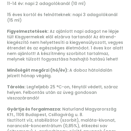
11-14 év: napi 2 adagolókanál (10 ml)
15 éves kortól és felnőtteknek: napi 3 adagolókanál
(15 ml)
Figyelmeztetések:
Az ajánlott napi adagot ne lépje
túl! Kisgyermekek elől elzárva tartandó! Az étrend-
kiegészítő nem helyettesíti a kiegyensúlyozott, vegyes
étrendet és az egészséges életmódot. 1 éves kor alatt
nem ajánlott! A készítmény szorbitot tartalmaz,
melynek túlzott fogyasztása hashajtó hatású lehet!
Minőségét megőrzi (hó/év):
A doboz hátoldalán
jelzett hónap végéig.
Tárolás:
Legfeljebb 25 °C-on, fénytől védett, száraz
helyen. Felbontás után az üveg gondosan
visszazárandó!
Gyártja és forgalmazza:
Naturland Magyarország
Kft., 1106 Budapest, Csillagvirág u. 8.
tisztított víz, stabilizátor (szorbit), maláta-kivonat,
narancslé-koncentrátum (0,85%), étkezési sav