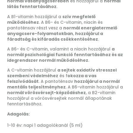
normál vasanyagcserében
és hozzájárul a
normál
látás fenntartásához
.
A B1-vitamin hozzájárul a
szív megfelelő
működéséhez
. A B6- és C-vitamin, niacin és
pantoténsav részt vesz a
normál energiatermelő
anyagcsere-folyamatokban
,
hozzájárul a
fáradtság és kifáradás csökkentéséhez
.
A B6- és C-vitamin, valamint a niacin hozzájárul
a
normál pszichológiai funkció fenntartásához és az
idegrendszer normál működéséhez
.
A C-vitamin hozzájárul
a sejtek oxidatív stresszel
szembeni védelméhez
és f
okozza a vas
felszívódását
. A pantoténsav
hozzájárul a normál
mentális teljesítményhez
. A B6-vitamin hozzájárul a
normál vörösvérsejt-képződéshez
, a B2-vitamin
hozzájárul a vörösvérsejtek normál állapotának
fenntartásához.
Adagolás:
1-10 év: napi 1 adagolókanál (5 ml)