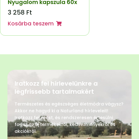
Nyugalom kapszula 60x
3 258
Ft
Kosárba teszem
Iratkozz fel hírlevelünkre a
legfrissebb tartalmakért
Természetes és egészséges életmódra vágysz?
Akkor ne hagyd ki a Naturland hírleveleit!
Iratkozz fel most, és rendszeresen értesülni
fogsz az új termékekről, kedvezményekről és
akciókról.