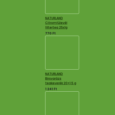
NATURLAND
Citromfűlevél
filtertea 25x1g
770
Ft
NATURLAND
Birsvarázs
teakeverék 20×1,5 g
1 241
Ft