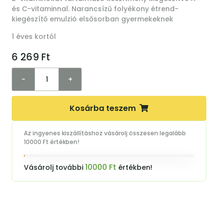
és C-vitaminnal. Narancsízű folyékony étrend-
kiegészítő emulzió elsősorban gyermekeknek
1 éves kortól
6 269
Ft
-
+
Kosárba teszem
Az ingyenes kiszállításhoz vásárolj összesen legalább
10000 Ft értékben!
10000 Ft
Vásárolj további
értékben!