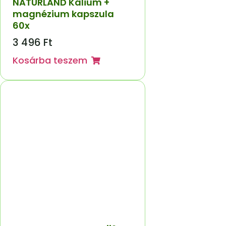
NATURLAND Kálium +
magnézium kapszula
60x
3 496
Ft
Kosárba teszem