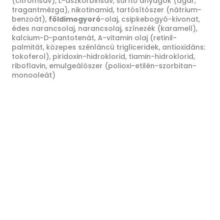
(citromsav), L-aszkorbinsav, sűrítő anyagok (agar,
tragantmézga), nikotinamid, tartósítószer (nátrium-
benzoát),
földimogyoró
-olaj, csipkebogyó-kivonat,
édes narancsolaj, narancsolaj, színezék (karamell),
kalcium-D-pantotenát, A-vitamin olaj (retinil-
palmitát, közepes szénláncú trigliceridek, antioxidáns:
tokoferol), piridoxin-hidroklorid, tiamin-hidroklorid,
riboflavin, emulgeálószer (polioxi-etilén-szorbitan-
monooleát)