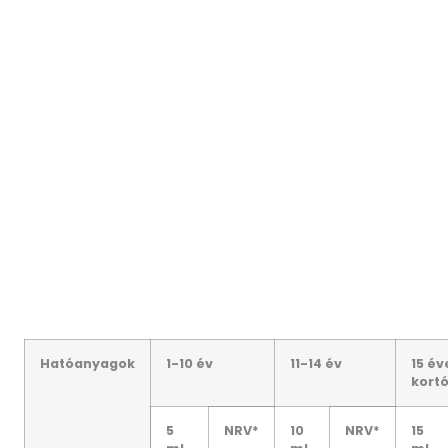
Hatóanyagok
1-10 év
11-14 év
15 év
kortó
5
NRV*
10
NRV*
15