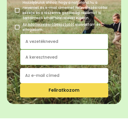
Hozzájárulok ahhoz, hogy a naturland.hu a
nevemet és e-mail címemet hírlevelezési céllal
kezelje és a részemre gazdasági reklámot is
tartalmazó email hírleveleket küldjön.
Az
Adatkezelési tájékoztatót
elolvastam és
elfogadom.
Feliratkozom