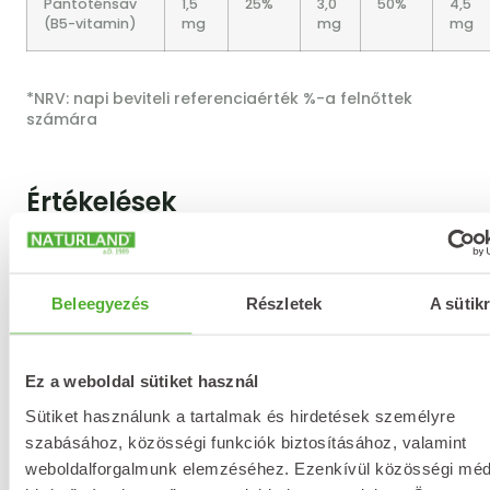
Pantoténsav
1,5
25%
3,0
50%
4,5
(B5-vitamin)
mg
mg
mg
*NRV: napi beviteli referenciaérték %-a felnőttek
számára
Értékelések
Beleegyezés
Részletek
A sütikr
Értékeld a terméket!
Ez a weboldal sütiket használ
Azt a terméket tudod
Sütiket használunk a tartalmak és hirdetések személyre
értékelni, amelyből már
szabásához, közösségi funkciók biztosításához, valamint
vásároltál a webshopon.
weboldalforgalmunk elemzéséhez. Ezenkívül közösségi méd