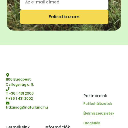
Feliratkozom
1106 Budapest
Csillagvirág u. 8.
T
+36 1 431 2000
Partnereink
F +36 1 431 2002
Patikahálózatok
titkarsag@naturland.hu
Élelmiszerüzletek
Drogériák
Termékeink
Információk