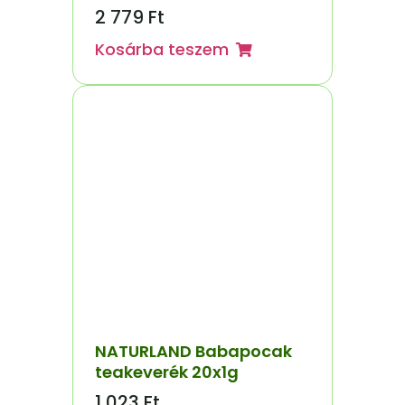
2 779
Ft
Kosárba teszem
NATURLAND Babapocak
teakeverék 20x1g
1 023
Ft