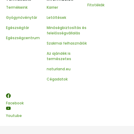
Fitotékák
Termékeink
Karrier
Gyógynövénytár
Letöltések
Egészségtár
Minőségbiztosítás és
felelősségvállalás
Egészségcentrum
Szakmai felhasználók
Az ajándék is
természetes
naturland.eu
Cégadatok
Facebook
Youtube