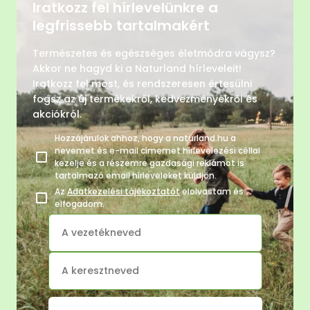
Iratkozz fel hírlevelünkre a
legfrissebb tartalmakért
Természetes és egészséges életmódra vágysz?
Akkor ne hagyd ki a Naturland hírleveleit!
Iratkozz fel most, és rendszeresen értesülni
fogsz az új termékekről, kedvezményekről és
akciókról.
Hozzájárulok ahhoz, hogy a naturland.hu a
nevemet és e-mail címemet hírlevelezési céllal
kezelje és a részemre gazdasági reklámot is
tartalmazó email hírleveleket küldjön.
Az
Adatkezelési tájékoztatót
elolvastam és
elfogadom.