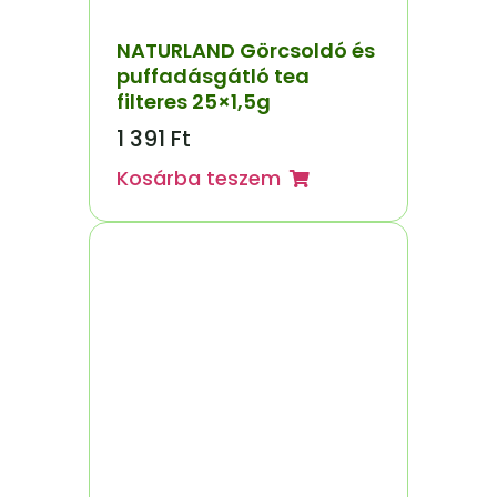
NATURLAND Görcsoldó és
puffadásgátló tea
filteres 25×1,5g
1 391
Ft
Kosárba teszem