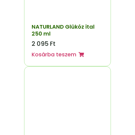
NATURLAND Glükóz ital
250 ml
2 095
Ft
Kosárba teszem