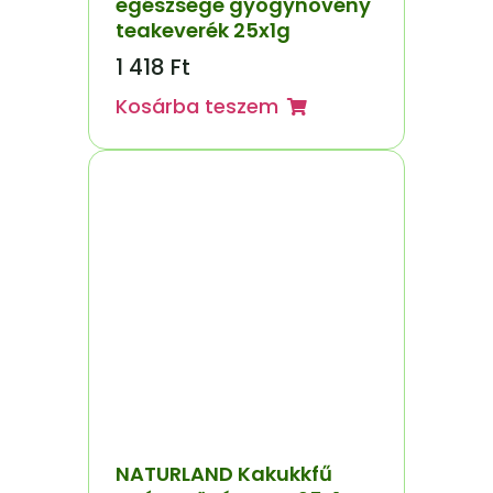
egészsége gyógynövény
teakeverék 25x1g
1 418
Ft
Kosárba teszem
NATURLAND Kakukkfű