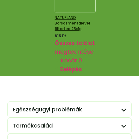
NATURLAND
Borsosmentalevél
filtertea 25x1g
815
Ft
Összes találat
megtekintése
Kosár
0
Belépés
Egészségügyi problémák
Termékcsalád