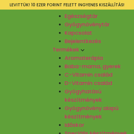
LEVITTÜK! 10 EZER FORINT FELETT INGYENES KISZÁLLÍTÁS!
Egészségtár
Gyógynövénytár
Kapcsolat
Bejelentkezés
Termékek
Aromaterápia
Baba-mama, gyerek
C-Vitamin család
D-Vitamin család
Gyógyhatású
készítmények
Gyógynövény alapú
készítmények
Időskor
Speciális készítmények