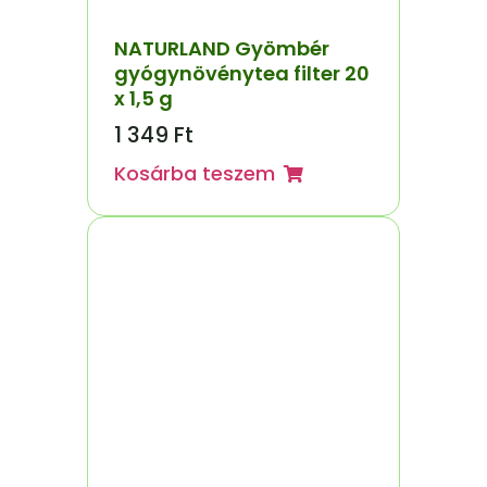
NATURLAND Gyömbér
gyógynövénytea filter 20
x 1,5 g
1 349
Ft
Kosárba teszem