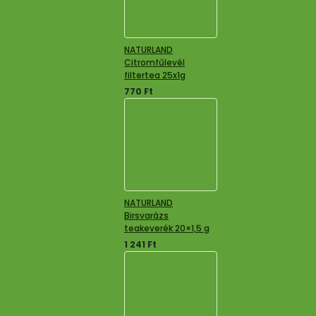
NATURLAND
Citromfűlevél
filtertea 25x1g
770
Ft
NATURLAND
Birsvarázs
teakeverék 20×1,5 g
1 241
Ft