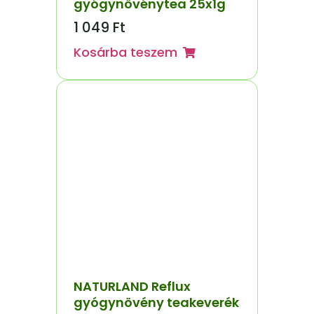
gyógynövénytea 25x1g
1 049
Ft
Kosárba teszem
NATURLAND Reflux
gyógynövény teakeverék