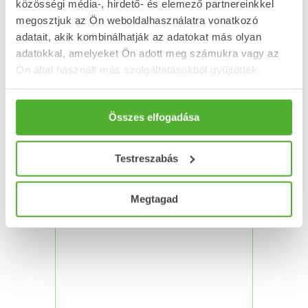
közösségi média-, hirdető- és elemező partnereinkkel
megosztjuk az Ön weboldalhasználatra vonatkozó
NATURLAND LAXATIV kúp
adatait, akik kombinálhatják az adatokat más olyan
2100 mg 12 db
adatokkal, amelyeket Ön adott meg számukra vagy az
2 882
Ft
Ön által használt más szolgáltatásokból gyűjtöttek.
Kosárba teszem
Összes elfogadása
Testreszabás
Megtagad