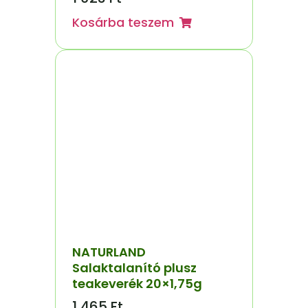
Kosárba teszem
NATURLAND
Salaktalanító plusz
teakeverék 20×1,75g
1 465
Ft