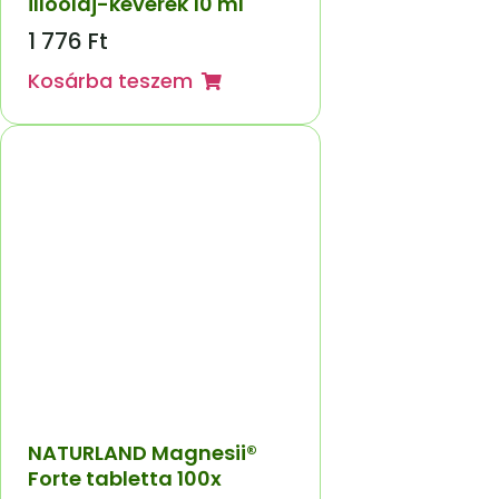
illóolaj-keverék 10 ml
1 776
Ft
Kosárba teszem
NATURLAND Magnesii®
Forte tabletta 100x