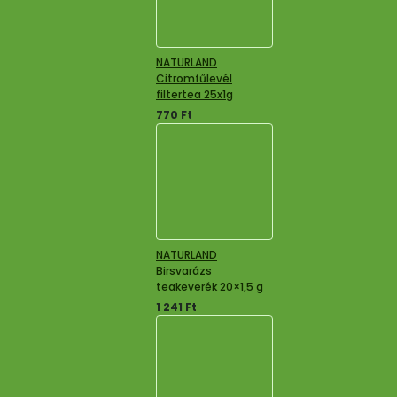
NATURLAND
Citromfűlevél
filtertea 25x1g
770
Ft
NATURLAND
Birsvarázs
teakeverék 20×1,5 g
1 241
Ft