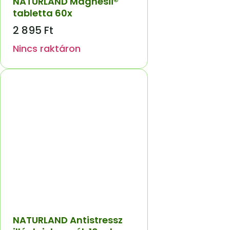
NATURLAND Magnesii®
tabletta 60x
2 895
Ft
Nincs raktáron
NATURLAND Antistressz