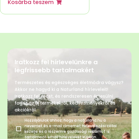
Kosárba teszem
Iratkozz fel hírlevelünkre a
legfrissebb tartalmakért
Természetes és egészséges életmódra vágysz?
Akkor ne hagyd ki a Naturland hírleveleit!
Iratkozz fel most, és rendszeresen értesülni
fogsz az új termékekről, kedvezményekről és
akciókról.
Hozzájárulok ahhoz, hogy a naturland.hu a
nevemet és e-mail címemet hírlevelezési céllal
kezelje és a részemre gazdasági reklámot is
tartalmazó email hírleveleket küldjön.