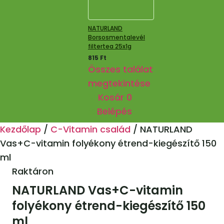
NATURLAND
Borsosmentalevél
filtertea 25x1g
815
Ft
Összes találat
megtekintése
Kosár
0
Belépés
Kezdőlap
/
C-Vitamin család
/
NATURLAND
Vas+C-vitamin folyékony étrend-kiegészítő 150
ml
Raktáron
NATURLAND Vas+C-vitamin
folyékony étrend-kiegészítő 150
ml