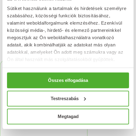
Sütiket használunk a tartalmak és hirdetések személyre
Értékelést írok
szabásához, közösségi funkciók biztosításához,
valamint weboldalforgalmunk elemzéséhez. Ezenkívül
közösségi média-, hirdető- és elemező partnereinkkel
megosztjuk az Ön weboldalhasználatra vonatkozó
adatait, akik kombinálhatják az adatokat más olyan
Kapcsolódó termékek
adatokkal, amelyeket Ön adott meg számukra vagy az
Ön által használt más szolgáltatásokból gyűjtöttek.
Összes elfogadása
Testreszabás
Megtagad