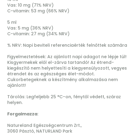
Vas: 10 mg (71% NRV)
C-vitamin: 53 mg (66% NRV)
5 ml
Vas: 5 mg (36% NRV)
C-vitamin: 27 mg (34% NRV)
% NRV: Napi beviteli referenciaérték felnőttek számára
Figyelmeztetések: Az ajánlott napi adagot ne lépje túl!
Kisgyermekek elől el-zárva tartandó! Az étrend-
kiegészítő nem helyettesíti a kiegyensúlyozott, vegyes
étrendet és az egészséges élet-módot.
Cukorbetegeknek a készítmény alkalmazása nem
ajánlott!
Tárolás: Legfeljebb 25 °C–on, fénytől védett, száraz
helyen.
Forgalmazza
:
Natureland Egészségcentrum Zrt.,
3060 Pásztó, NATURLAND Park