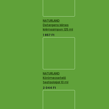
NATURLAND
Detergens kénes
krémsampon 125 ml
1 857
Ft
NATURLAND
Körömecsetelő
teafaolajjal 10 ml
2 044
Ft