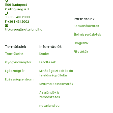
1106 Budapest
Csillagvirág u. 8.
T
+36 1 431 2000
Partnereink
F +36 1 431 2002
Patikahálózatok
titkarsag@naturland.hu
Élelmiszerüzletek
Drogériák
Termékeink
Információk
Fitotékák
Termékeink
Karrier
Gyógynövénytár
Letöltések
Egészségtár
Minőségbiztosítás és
felelősségvállalás
Egészségcentrum
Szakmai felhasználók
Az ajándék is
természetes
naturland.eu