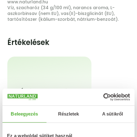
www.naturland.hu
Víz, szacharóz (34 g/100 ml), narancs aroma, L-
aszkorbinsav (nem EU), vas(II)-biszglicinát (EU),
tartósítószer (kálium-szorbát, nátrium-benzoát).
Értékelések
Értékeld a terméket!
Azt a terméket tudod
értékelni, amelyből már
vásároltál a webshopon.
Beleegyezés
Részletek
A sütikről
Ez a weboldal sütiket használ