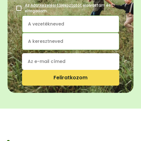
Az
Adatkezelési tájékoztatót
elolvastam és
elfogadom.
Feliratkozom