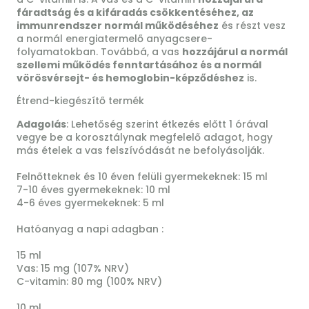
fáradtság és a kifáradás csökkentéséhez, az
immunrendszer normál működéséhez
és részt vesz
a normál energiatermelő anyagcsere-
folyamatokban. Továbbá, a vas
hozzájárul a normál
szellemi működés fenntartásához és a normál
vörösvérsejt- és hemoglobin-képződéshez
is.
Étrend-kiegészítő termék
Adagolás
: Lehetőség szerint étkezés előtt 1 órával
vegye be a korosztálynak megfelelő adagot, hogy
más ételek a vas felszívódását ne befolyásolják.
Felnőtteknek és 10 éven felüli gyermekeknek: 15 ml
7-10 éves gyermekeknek: 10 ml
4-6 éves gyermekeknek: 5 ml
Hatóanyag a napi adagban :
15 ml
Vas: 15 mg (107% NRV)
C-vitamin: 80 mg (100% NRV)
10 ml