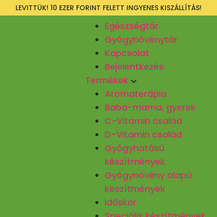
LEVITTÜK! 10 EZER FORINT FELETT INGYENES KISZÁLLÍTÁS!
Egészségtár
Gyógynövénytár
Kapcsolat
Bejelentkezés
Termékek
Aromaterápia
Baba-mama, gyerek
C-Vitamin család
D-Vitamin család
Gyógyhatású
készítmények
Gyógynövény alapú
készítmények
Időskor
Speciális készítmények