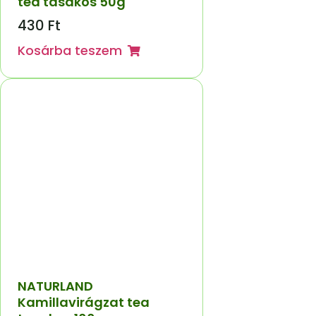
tea tasakos 50g
430
Ft
Kosárba teszem
NATURLAND
Kamillavirágzat tea