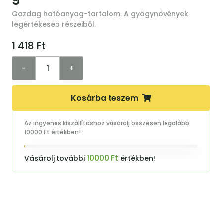
Gazdag hatóanyag-tartalom. A gyögynövények
legértékeseb részeiből.
1 418
Ft
-
+
Kosárba teszem
Az ingyenes kiszállításhoz vásárolj összesen legalább
10000 Ft értékben!
10000 Ft
Vásárolj további
értékben!