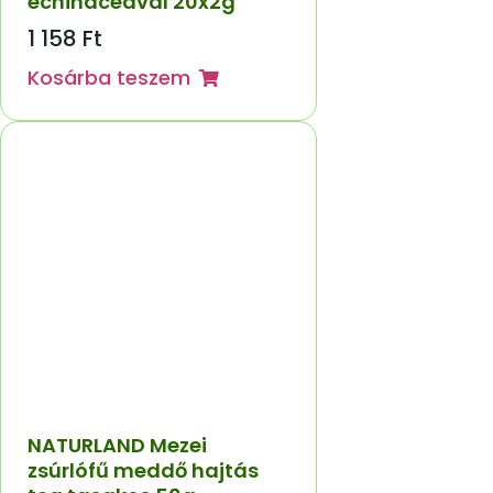
echinaceával 20x2g
1 158
Ft
Kosárba teszem
NATURLAND Mezei
zsúrlófű meddő hajtás