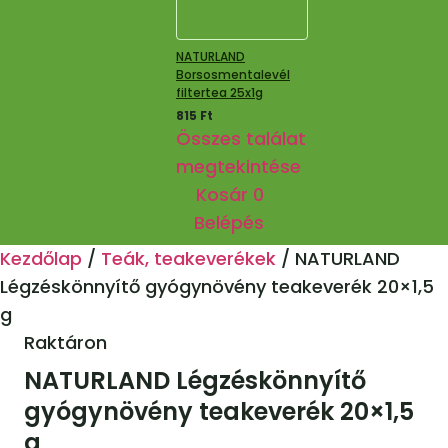
NATURLAND
Borsosmentalevél
filtertea 25x1g
815
Ft
Összes találat
megtekintése
Kosár
0
Belépés
Kezdőlap
/
Teák, teakeverékek
/
NATURLAND
Légzéskönnyítő gyógynövény teakeverék 20×1,5
g
Raktáron
NATURLAND Légzéskönnyítő
gyógynövény teakeverék 20×1,5
g