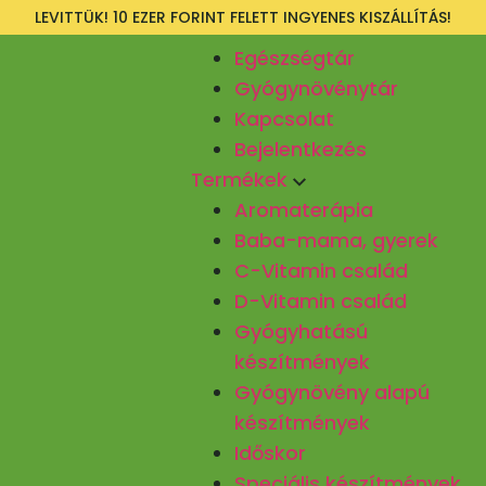
LEVITTÜK! 10 EZER FORINT FELETT INGYENES KISZÁLLÍTÁS!
Egészségtár
Gyógynövénytár
Kapcsolat
Bejelentkezés
Termékek
Aromaterápia
Baba-mama, gyerek
C-Vitamin család
D-Vitamin család
Gyógyhatású
készítmények
Gyógynövény alapú
készítmények
Időskor
Speciális készítmények