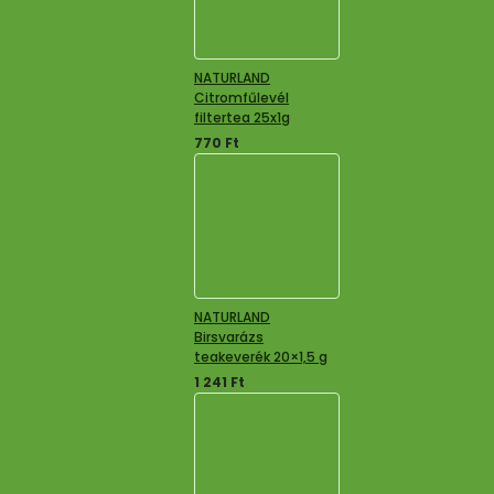
NATURLAND
Citromfűlevél
filtertea 25x1g
770
Ft
NATURLAND
Birsvarázs
teakeverék 20×1,5 g
1 241
Ft