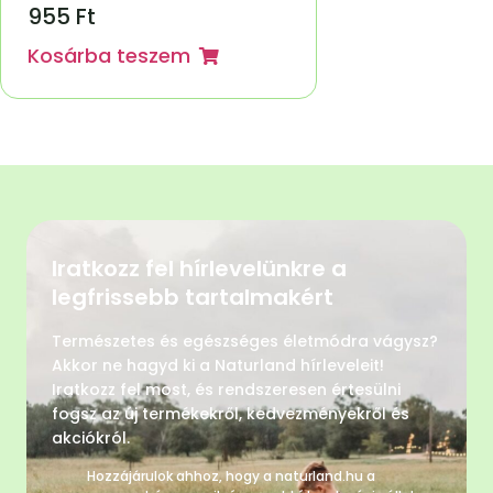
955
Ft
Kosárba teszem
Iratkozz fel hírlevelünkre a
legfrissebb tartalmakért
Természetes és egészséges életmódra vágysz?
Akkor ne hagyd ki a Naturland hírleveleit!
Iratkozz fel most, és rendszeresen értesülni
fogsz az új termékekről, kedvezményekről és
akciókról.
Hozzájárulok ahhoz, hogy a naturland.hu a