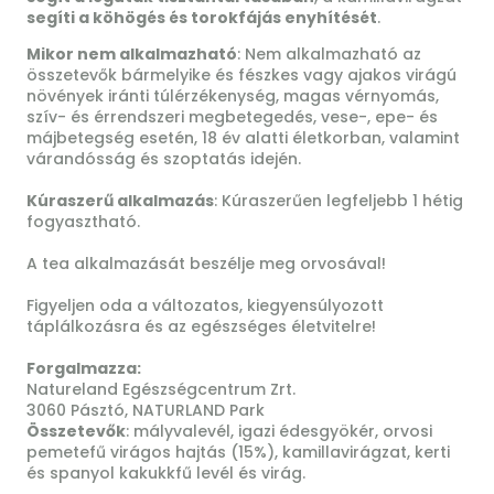
segíti a köhögés és torokfájás enyhítését
.
Mikor nem alkalmazható
: Nem alkalmazható az
összetevők bármelyike és fészkes vagy ajakos virágú
növények iránti túlérzékenység, magas vérnyomás,
szív- és érrendszeri megbetegedés, vese-, epe- és
májbetegség esetén, 18 év alatti életkorban, valamint
várandósság és szoptatás idején.
Kúraszerű alkalmazás
: Kúraszerűen legfeljebb 1 hétig
fogyasztható.
A tea alkalmazását beszélje meg orvosával!
Figyeljen oda a változatos, kiegyensúlyozott
táplálkozásra és az egészséges életvitelre!
Forgalmazza:
Natureland Egészségcentrum Zrt.
3060 Pásztó, NATURLAND Park
Összetevők
: mályvalevél, igazi édesgyökér, orvosi
pemetefű virágos hajtás (15%), kamillavirágzat, kerti
és spanyol kakukkfű levél és virág.