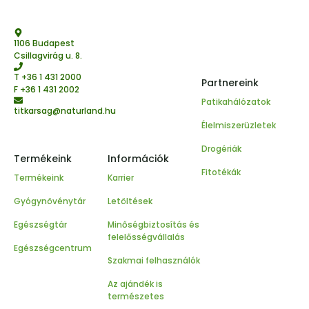
1106 Budapest
Csillagvirág u. 8.
T
+36 1 431 2000
Partnereink
F +36 1 431 2002
Patikahálózatok
titkarsag@naturland.hu
Élelmiszerüzletek
Drogériák
Termékeink
Információk
Fitotékák
Termékeink
Karrier
Gyógynövénytár
Letöltések
Egészségtár
Minőségbiztosítás és
felelősségvállalás
Egészségcentrum
Szakmai felhasználók
Az ajándék is
természetes