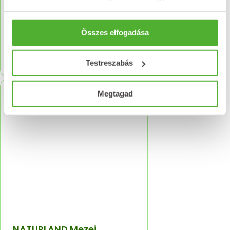
NATURLAND Szennalevél
tea 50g
Összes elfogadása
616
Ft
Kosárba teszem
Testreszabás
Megtagad
NATURLAND Mezei