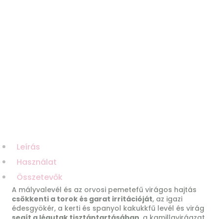
Leírás
Használat
Összetevők
A mályvalevél és az orvosi pemetefű virágos hajtás
csökkenti a torok és garat irritációját
, az igazi
édesgyökér, a kerti és spanyol kakukkfű levél és virág
segít a légutak tisztántartásában
, a kamillavirágzat