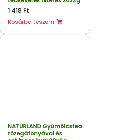
teakeverék filteres 20x2g
1 418
Ft
Kosárba teszem
NATURLAND Gyümölcstea
tőzegáfonyával és