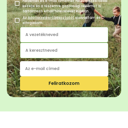
nevemet és e-mail címemet hírlevelezési céllal
kezelje és a részemre gazdasági reklámot is
tartalmazó email hírleveleket küldjön.
Az
Adatkezelési tájékoztatót
elolvastam és
elfogadom.
Feliratkozom