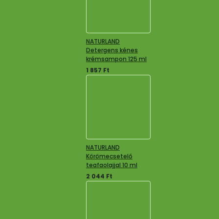
NATURLAND
Detergens kénes
krémsampon 125 ml
1 857
Ft
NATURLAND
Körömecsetelő
teafaolajjal 10 ml
2 044
Ft