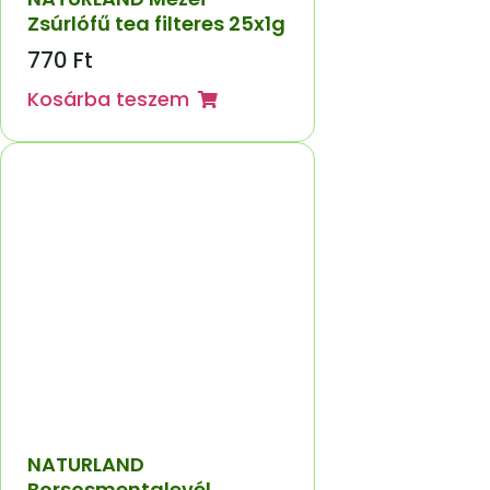
Zsúrlófű tea filteres 25x1g
770
Ft
Kosárba teszem
NATURLAND
Borsosmentalevél