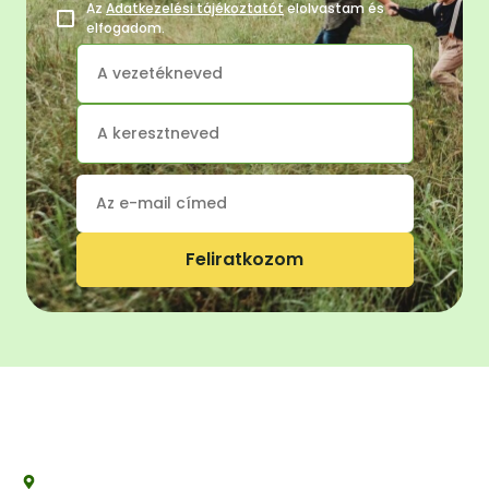
Az
Adatkezelési tájékoztatót
elolvastam és
elfogadom.
Feliratkozom