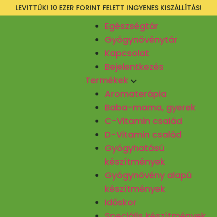
LEVITTÜK! 10 EZER FORINT FELETT INGYENES KISZÁLLÍTÁS!
Egészségtár
Gyógynövénytár
Kapcsolat
Bejelentkezés
Termékek
Aromaterápia
Baba-mama, gyerek
C-Vitamin család
D-Vitamin család
Gyógyhatású
készítmények
Gyógynövény alapú
készítmények
Időskor
Speciális készítmények