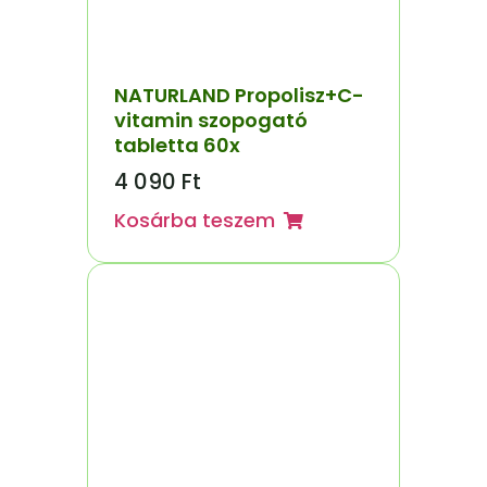
NATURLAND Propolisz+C-
vitamin szopogató
tabletta 60x
4 090
Ft
Kosárba teszem