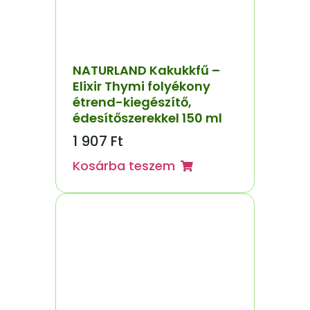
NATURLAND Kakukkfű –
Elixir Thymi folyékony
étrend-kiegészítő,
édesítőszerekkel 150 ml
1 907
Ft
Kosárba teszem