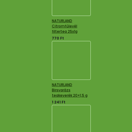
NATURLAND
Citromfűlevél
filtertea 25x1g
770
Ft
NATURLAND
Birsvarázs
teakeverék 20×1,5 g
1 241
Ft