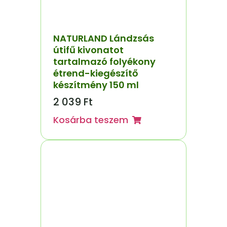
NATURLAND Lándzsás
útifű kivonatot
tartalmazó folyékony
étrend-kiegészítő
készítmény 150 ml
2 039
Ft
Kosárba teszem