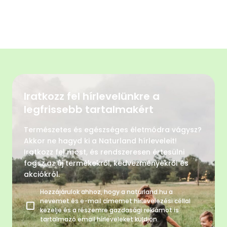
Iratkozz fel hírlevelünkre a
legfrissebb tartalmakért
Természetes és egészséges életmódra vágysz?
Akkor ne hagyd ki a Naturland hírleveleit!
Iratkozz fel most, és rendszeresen értesülni
fogsz az új termékekről, kedvezményekről és
akciókról.
Hozzájárulok ahhoz, hogy a naturland.hu a
nevemet és e-mail címemet hírlevelezési céllal
kezelje és a részemre gazdasági reklámot is
tartalmazó email hírleveleket küldjön.