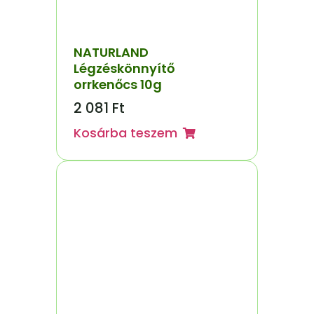
NATURLAND
Légzéskönnyítő
orrkenőcs 10g
2 081
Ft
Kosárba teszem