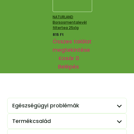
NATURLAND
Borsosmentalevél
filtertea 25x1g
815
Ft
Összes találat
megtekintése
Kosár
0
Belépés
Egészségügyi problémák
Termékcsalád