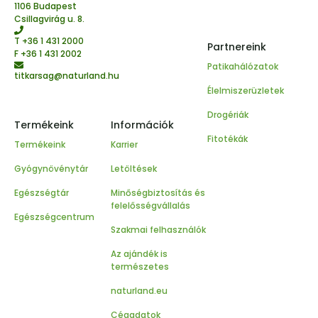
1106 Budapest
Csillagvirág u. 8.
T
+36 1 431 2000
Partnereink
F +36 1 431 2002
Patikahálózatok
titkarsag@naturland.hu
Élelmiszerüzletek
Drogériák
Termékeink
Információk
Fitotékák
Termékeink
Karrier
Gyógynövénytár
Letöltések
Egészségtár
Minőségbiztosítás és
felelősségvállalás
Egészségcentrum
Szakmai felhasználók
Az ajándék is
természetes
naturland.eu
Cégadatok