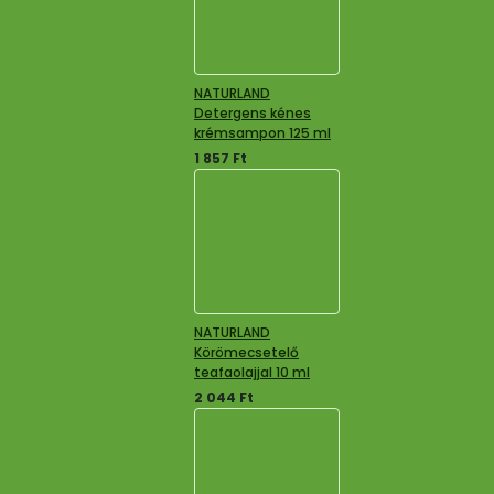
NATURLAND
Detergens kénes
krémsampon 125 ml
1 857
Ft
NATURLAND
Körömecsetelő
teafaolajjal 10 ml
2 044
Ft