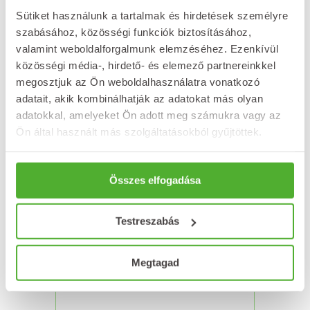
Sütiket használunk a tartalmak és hirdetések személyre
szabásához, közösségi funkciók biztosításához,
NATURLAND
valamint weboldalforgalmunk elemzéséhez. Ezenkívül
Hársfavirágzat tea
közösségi média-, hirdető- és elemező partnereinkkel
tasakos 100g
megosztjuk az Ön weboldalhasználatra vonatkozó
adatait, akik kombinálhatják az adatokat más olyan
2 278
Ft
adatokkal, amelyeket Ön adott meg számukra vagy az
Kosárba teszem
Ön által használt más szolgáltatásokból gyűjtöttek.
Összes elfogadása
Testreszabás
Megtagad