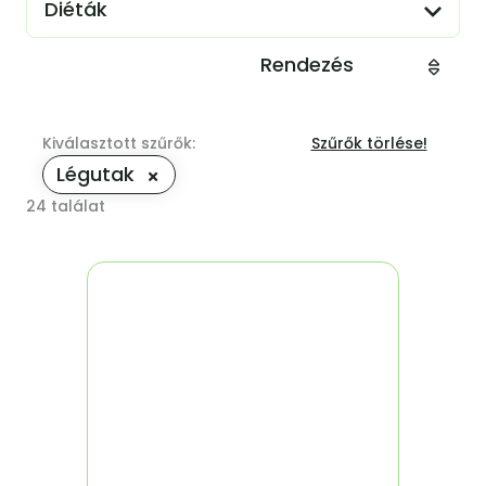
Diéták
Rendezés
Kiválasztott szűrők:
Szűrők törlése!
Légutak
24
találat