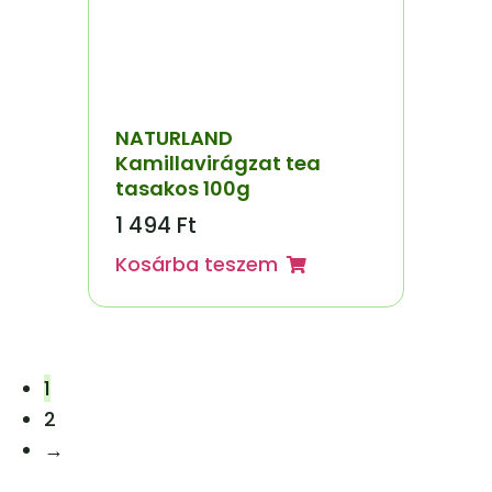
NATURLAND
Kamillavirágzat tea
tasakos 100g
1 494
Ft
Kosárba teszem
1
2
→