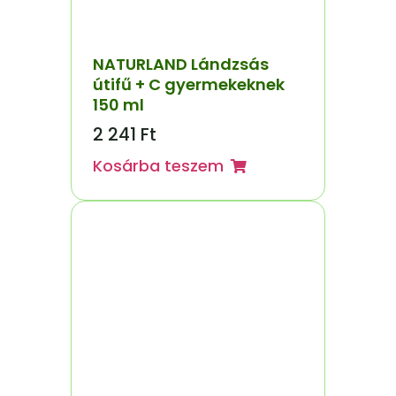
NATURLAND Lándzsás
útifű + C gyermekeknek
150 ml
2 241
Ft
Kosárba teszem