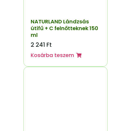
NATURLAND Lándzsás
útifű + C felnőtteknek 150
ml
2 241
Ft
Kosárba teszem