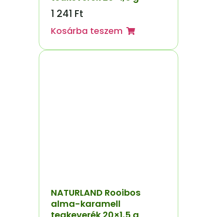
1 241
Ft
Kosárba teszem
NATURLAND Rooibos
alma-karamell
teakeverék 20×1,5 g