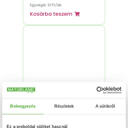
Egységár: 31 Ft/db
Kosárba teszem
Beleegyezés
Részletek
A sütikről
NATURLAND 1500 mg C-
vitamin + csipkebogyó-
kivonat tabletta 40x
Ez a weboldal sütiket használ