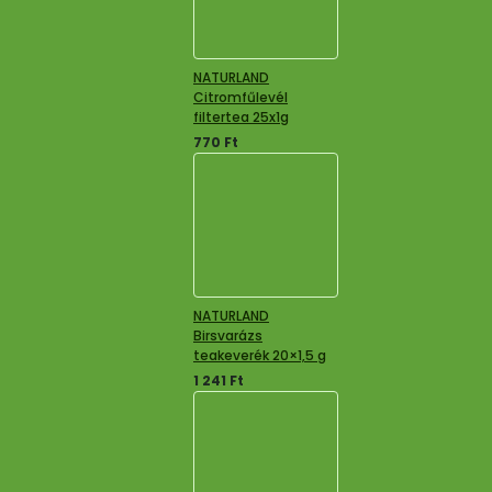
NATURLAND
Citromfűlevél
filtertea 25x1g
770
Ft
NATURLAND
Birsvarázs
teakeverék 20×1,5 g
1 241
Ft