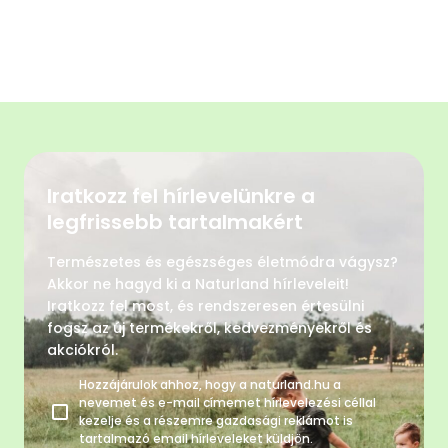
Iratkozz fel hírlevelünkre a
legfrissebb tartalmakért
Természetes és egészséges életmódra vágysz?
Akkor ne hagyd ki a Naturland hírleveleit!
Iratkozz fel most, és rendszeresen értesülni
fogsz az új termékekről, kedvezményekről és
akciókról.
Hozzájárulok ahhoz, hogy a naturland.hu a
nevemet és e-mail címemet hírlevelezési céllal
kezelje és a részemre gazdasági reklámot is
tartalmazó email hírleveleket küldjön.