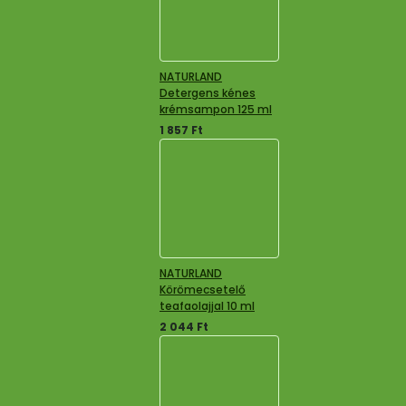
NATURLAND
Detergens kénes
krémsampon 125 ml
1 857
Ft
NATURLAND
Körömecsetelő
teafaolajjal 10 ml
2 044
Ft