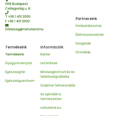
1106 Budapest
Csillagvirág u. 8.
T
+36 1 431 2000
Partnereink
F +36 1 431 2002
Patikahálózatok
titkarsag@naturland.hu
Élelmiszerüzletek
Drogériák
Termékeink
Információk
Fitotékák
Termékeink
Karrier
Gyógynövénytár
Letöltések
Egészségtár
Minőségbiztosítás és
felelősségvállalás
Egészségcentrum
Szakmai felhasználók
Az ajándék is
természetes
naturland.eu