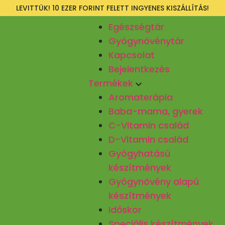
LEVITTÜK! 10 EZER FORINT FELETT INGYENES KISZÁLLÍTÁS!
Egészségtár
Gyógynövénytár
Kapcsolat
Bejelentkezés
Termékek
Aromaterápia
Baba-mama, gyerek
C-Vitamin család
D-Vitamin család
Gyógyhatású
készítmények
Gyógynövény alapú
készítmények
Időskor
Speciális készítmények