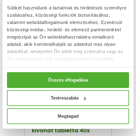
2 241
Ft
Sütiket használunk a tartalmak és hirdetések személyre
Nincs raktáron
szabásához, közösségi funkciók biztosításához,
valamint weboldalforgalmunk elemzéséhez. Ezenkívül
Értékelés:
5.00
/ 5
közösségi média-, hirdető- és elemező partnereinkkel
megosztjuk az Ön weboldalhasználatra vonatkozó
adatait, akik kombinálhatják az adatokat más olyan
adatokkal, amelyeket Ön adott meg számukra vagy az
Ön által használt más szolgáltatásokból gyűjtöttek.
Összes elfogadása
Testreszabás
NATURLAND 2000 mg C-
Megtagad
vitamin + csipkebogyó-
kivonat tabletta 40x