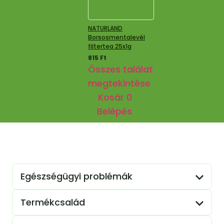
NATURLAND
Borsosmentalevél
filtertea 25x1g
815
Ft
Összes találat
megtekintése
Kosár
0
Belépés
Egészségügyi problémák
Termékcsalád