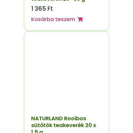
1 365
Ft
Kosárba teszem
NATURLAND Rooibos
sütőtök teakeverék 20 x
1,5 g