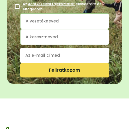
Az
Adatkezelési tájékoztatót
elolvastam és
elfogadom.
Feliratkozom