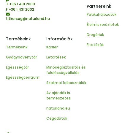
T
+36 1 431 2000
Partnereink
F +36 1 431 2002
Patikahálózatok
titkarsag@naturland.hu
Élelmiszerüzletek
Drogériák
Termékeink
Információk
Fitotékák
Termékeink
Karrier
Gyógynövénytár
Letöltések
Egészségtár
Minőségbiztosítás és
felelősségvállalás
Egészségcentrum
Szakmai felhasználók
Az ajándék is
természetes
naturland.eu
Cégadatok