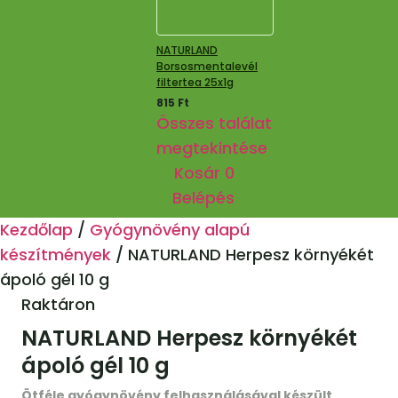
NATURLAND
Borsosmentalevél
filtertea 25x1g
815
Ft
Összes találat
megtekintése
Kosár
0
Belépés
Kezdőlap
/
Gyógynövény alapú
készítmények
/
NATURLAND Herpesz környékét
ápoló gél 10 g
Raktáron
NATURLAND Herpesz környékét
ápoló gél 10 g
Ötféle gyógynövény felhasználásával készült