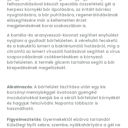
felhasználásával készült speciális összetételű gél a
herpesz környéki bőr ápolására, az irritált bőrrész
nyugtatására, a bőr puhítására, regenerálódásának
elősegítésére már a kellemetlen érzet
megjelenésének korai szakaszában is.
A kamilla-és aranyvessző-kivonat segíthet enyhülést
nyújtani a gyulladt bőrfelületen. A vérehulló fecskefű
és a kakukkfű ismert a baktériumölő hatásáról, míg a
citromfű az ismert vírusölő hatásával segíthet a vírus
szaporodásának csökkentésében a környező
bőrfelületen. A termék glicerin tartalma segíti a bőr
kirepedésének megelőzését.
Alkalmazás
: A bőrfelület tisztítása után egy kis
borsónyi mennyiséggel óvatosan gyengéd
mozdulatokkal kenjük be a sérült bőrfelület környékét
és hagyjuk felszívódni. Naponta többször is
használható.
Figyelmeztetés
: Gyermekektől elzárva tartandó!
Külsőleg! Nyílt sebre, szembe, nyálkahártyára a gél ne