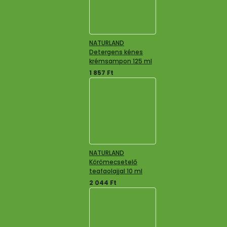
NATURLAND
Detergens kénes
krémsampon 125 ml
1 857
Ft
NATURLAND
Körömecsetelő
teafaolajjal 10 ml
2 044
Ft