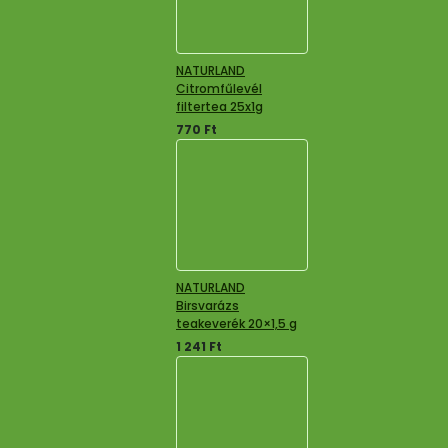
NATURLAND
Citromfűlevél
filtertea 25x1g
770
Ft
NATURLAND
Birsvarázs
teakeverék 20×1,5 g
1 241
Ft