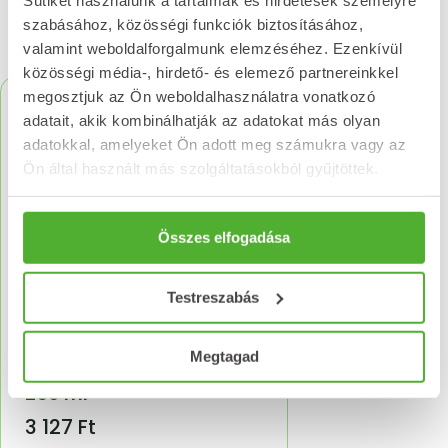
szabásához, közösségi funkciók biztosításához,
Kapcsolódó termékek
valamint weboldalforgalmunk elemzéséhez. Ezenkívül
közösségi média-, hirdető- és elemező partnereinkkel
megosztjuk az Ön weboldalhasználatra vonatkozó
adatait, akik kombinálhatják az adatokat más olyan
adatokkal, amelyeket Ön adott meg számukra vagy az
Ön által használt más szolgáltatásokból gyűjtöttek.
Összes elfogadása
Testreszabás
Megtagad
Naturstar Aloe Vera gél
250 ml
3 127
Ft