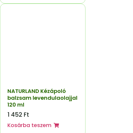
NATURLAND Kézápoló
balzsam levendulaolajjal
120 ml
1 452
Ft
Kosárba teszem