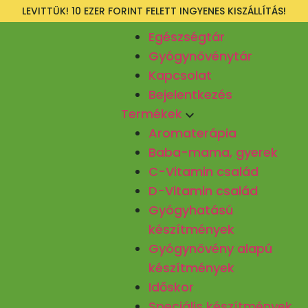
LEVITTÜK! 10 EZER FORINT FELETT INGYENES KISZÁLLÍTÁS!
Egészségtár
Gyógynövénytár
Kapcsolat
Bejelentkezés
Termékek
Aromaterápia
Baba-mama, gyerek
C-Vitamin család
D-Vitamin család
Gyógyhatású
készítmények
Gyógynövény alapú
készítmények
Időskor
Speciális készítmények