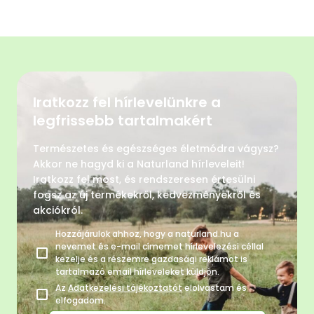
Iratkozz fel hírlevelünkre a
legfrissebb tartalmakért
Természetes és egészséges életmódra vágysz?
Akkor ne hagyd ki a Naturland hírleveleit!
Iratkozz fel most, és rendszeresen értesülni
fogsz az új termékekről, kedvezményekről és
akciókról.
Hozzájárulok ahhoz, hogy a naturland.hu a
nevemet és e-mail címemet hírlevelezési céllal
kezelje és a részemre gazdasági reklámot is
tartalmazó email hírleveleket küldjön.
Az
Adatkezelési tájékoztatót
elolvastam és
elfogadom.