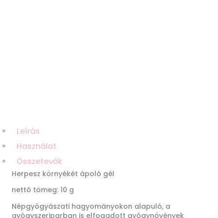
Leírás
Használat
Összetevők
Herpesz környékét ápoló gél
nettó tömeg: 10 g
Népgyógyászati hagyományokon alapuló, a
gyógyszeriparban is elfogadott gyógynövények