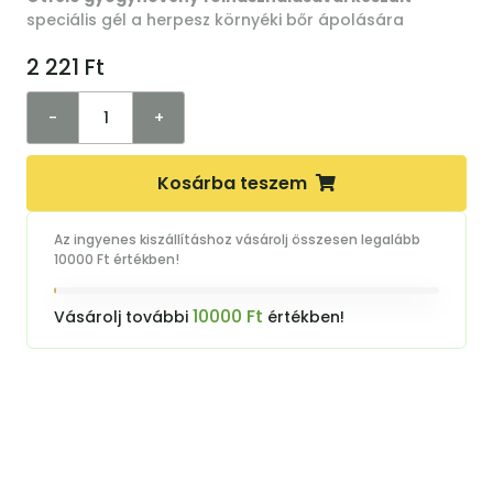
speciális gél a herpesz környéki bőr ápolására
2 221
Ft
-
+
Kosárba teszem
Az ingyenes kiszállításhoz vásárolj összesen legalább
10000 Ft értékben!
10000 Ft
Vásárolj további
értékben!