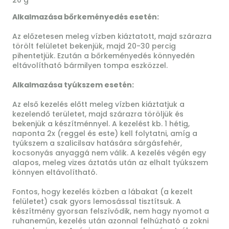
Alkalmazása bőrkeményedés esetén:
Az előzetesen meleg vízben kiáztatott, majd szárazra
törölt felületet bekenjük, majd 20-30 percig
pihentetjük. Ezután a bőrkeményedés könnyedén
eltávolítható bármilyen tompa eszközzel.
Alkalmazása tyúkszem esetén:
Az első kezelés előtt meleg vízben kiáztatjuk a
kezelendő területet, majd szárazra töröljük és
bekenjük a készítménnyel. A kezelést kb. 1 hétig,
naponta 2x (reggel és este) kell folytatni, amíg a
tyúkszem a szalicilsav hatására sárgásfehér,
kocsonyás anyaggá nem válik. A kezelés végén egy
alapos, meleg vizes áztatás után az elhalt tyúkszem
könnyen eltávolítható.
Fontos, hogy kezelés közben a lábakat (a kezelt
felületet) csak gyors lemosással tisztítsuk. A
készítmény gyorsan felszívódik, nem hagy nyomot a
ruhaneműn, kezelés után azonnal felhúzható a zokni