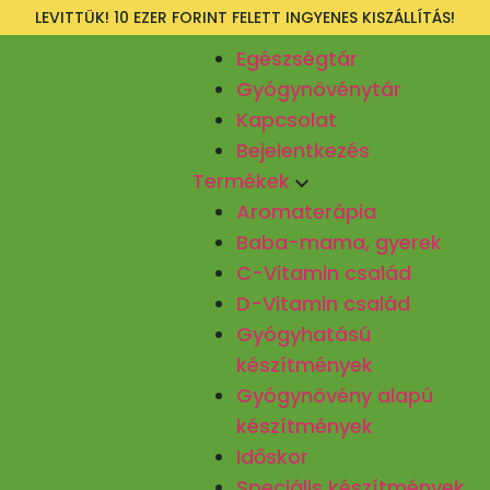
LEVITTÜK! 10 EZER FORINT FELETT INGYENES KISZÁLLÍTÁS!
Egészségtár
Gyógynövénytár
Kapcsolat
Bejelentkezés
Termékek
Aromaterápia
Baba-mama, gyerek
C-Vitamin család
D-Vitamin család
Gyógyhatású
készítmények
Gyógynövény alapú
készítmények
Időskor
Speciális készítmények