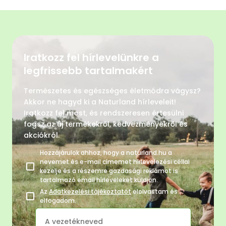
Iratkozz fel hírlevelünkre a
legfrissebb tartalmakért
Természetes és egészséges életmódra vágysz?
Akkor ne hagyd ki a Naturland hírleveleit!
Iratkozz fel most, és rendszeresen értesülni
fogsz az új termékekről, kedvezményekről és
akciókról.
Hozzájárulok ahhoz, hogy a naturland.hu a
nevemet és e-mail címemet hírlevelezési céllal
kezelje és a részemre gazdasági reklámot is
tartalmazó email hírleveleket küldjön.
Az
Adatkezelési tájékoztatót
elolvastam és
elfogadom.