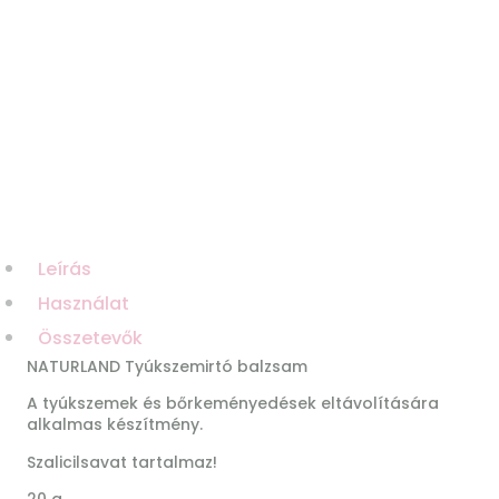
Leírás
Használat
Összetevők
NATURLAND Tyúkszemirtó balzsam
A tyúkszemek és bőrkeményedések eltávolítására
alkalmas készítmény.
Szalicilsavat tartalmaz!
20 g