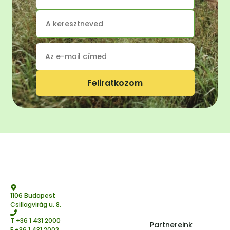
Feliratkozom
1106 Budapest
Csillagvirág u. 8.
T
+36 1 431 2000
Partnereink
F +36 1 431 2002