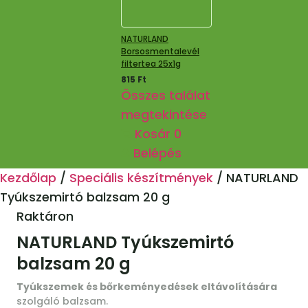
NATURLAND
Borsosmentalevél
filtertea 25x1g
815
Ft
Összes találat
megtekintése
Kosár
0
Belépés
Kezdőlap
/
Speciális készítmények
/
NATURLAND
Tyúkszemirtó balzsam 20 g
Raktáron
NATURLAND Tyúkszemirtó
balzsam 20 g
Tyúkszemek és bőrkeményedések eltávolítására
szolgáló balzsam.