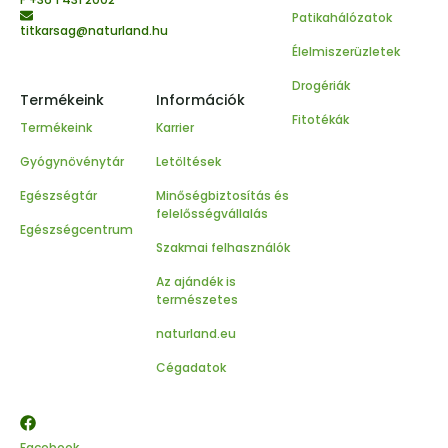
Patikahálózatok
titkarsag@naturland.hu
Élelmiszerüzletek
Drogériák
Termékeink
Információk
Fitotékák
Termékeink
Karrier
Gyógynövénytár
Letöltések
Egészségtár
Minőségbiztosítás és
felelősségvállalás
Egészségcentrum
Szakmai felhasználók
Az ajándék is
természetes
naturland.eu
Cégadatok
Facebook