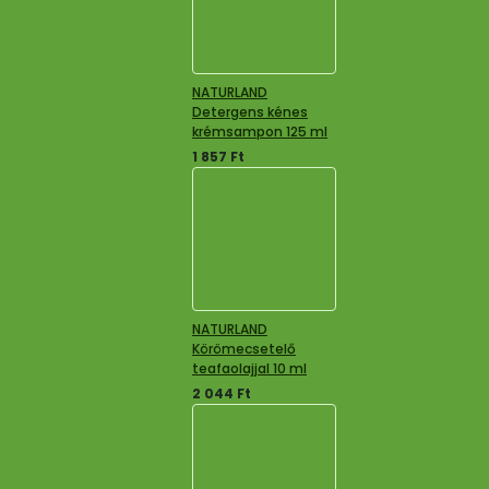
NATURLAND
Detergens kénes
krémsampon 125 ml
1 857
Ft
NATURLAND
Körömecsetelő
teafaolajjal 10 ml
2 044
Ft