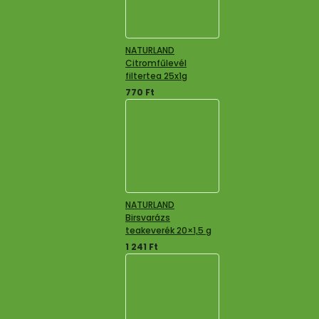
NATURLAND
Citromfűlevél
filtertea 25x1g
770
Ft
NATURLAND
Birsvarázs
teakeverék 20×1,5 g
1 241
Ft