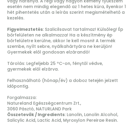
vagy harisnya. A régi vagy nagyon kemény tyúkszem
esetén nem mindig elegendő az 1 hetes kúra, ilyenkor 1
hét pihentetés után a leírás szerint megismételhető a
kezelés.
Figyelmeztetés
: Szalicilsavat tartalmaz! Külsőleg! Ép
bőrfelületen ne alkalmazza! Ha a készítmény ép
bőrfelületre kerülne, akkor le kell mosni! A termék
szembe, nyílt sebre, nyálkahártyára ne kerüljön!
Gyermekek elől gondosan elzárandó!
Tárolás: Legfeljebb 25 ºC-on, fénytől védve,
gyermekek elől elzárva.
Felhasználható (hónap/év) a doboz tetején jelzett
időpontig.
Forgalmazza:
Natureland Egészségcentrum Zrt.,
3060 Pásztó, NATURLAND Park
Összetevők / Ingredients
: Lanolin, Lanolin Alcohol,
Salicylic Acid, Lactic Acid, Myroxylon Pereirae Resin.