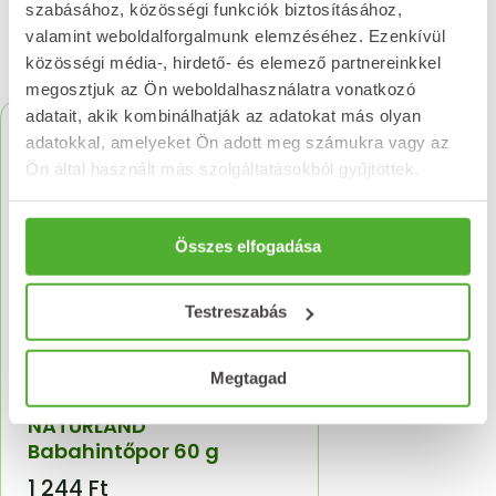
szabásához, közösségi funkciók biztosításához,
valamint weboldalforgalmunk elemzéséhez. Ezenkívül
Kapcsolódó termékek
közösségi média-, hirdető- és elemező partnereinkkel
megosztjuk az Ön weboldalhasználatra vonatkozó
adatait, akik kombinálhatják az adatokat más olyan
adatokkal, amelyeket Ön adott meg számukra vagy az
Ön által használt más szolgáltatásokból gyűjtöttek.
Összes elfogadása
Testreszabás
Megtagad
NATURLAND
Babahintőpor 60 g
1 244
Ft