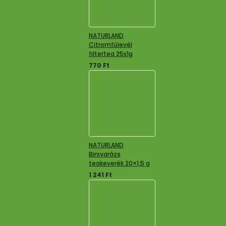
NATURLAND
Citromfűlevél
filtertea 25x1g
770
Ft
NATURLAND
Birsvarázs
teakeverék 20×1,5 g
1 241
Ft