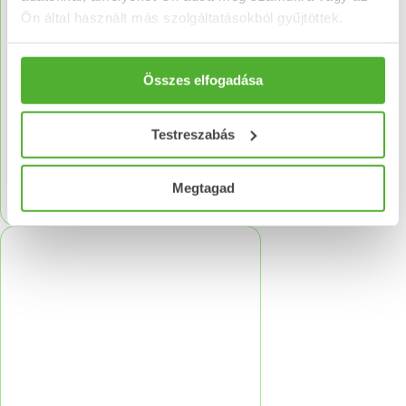
Ön által használt más szolgáltatásokból gyűjtöttek.
Összes elfogadása
NATURLAND
DERMOINFANTE krém Pro
100 g
Testreszabás
1 995
Ft
Kosárba teszem
Megtagad