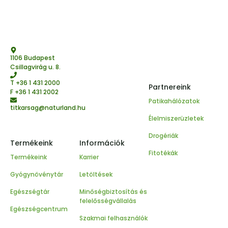
1106 Budapest
Csillagvirág u. 8.
T
+36 1 431 2000
Partnereink
F +36 1 431 2002
Patikahálózatok
titkarsag@naturland.hu
Élelmiszerüzletek
Drogériák
Termékeink
Információk
Fitotékák
Termékeink
Karrier
Gyógynövénytár
Letöltések
Egészségtár
Minőségbiztosítás és
felelősségvállalás
Egészségcentrum
Szakmai felhasználók