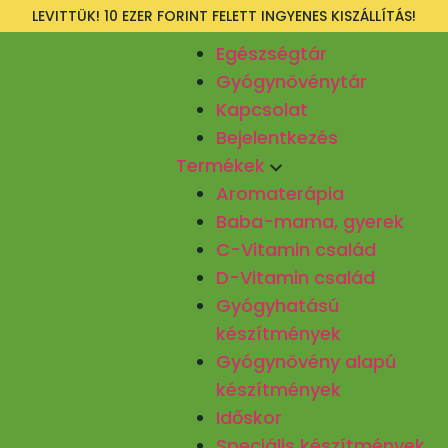
LEVITTÜK! 10 EZER FORINT FELETT INGYENES KISZÁLLÍTÁS!
Egészségtár
Gyógynövénytár
Kapcsolat
Bejelentkezés
Termékek
Aromaterápia
Baba-mama, gyerek
C-Vitamin család
D-Vitamin család
Gyógyhatású
készítmények
Gyógynövény alapú
készítmények
Időskor
Speciális készítmények