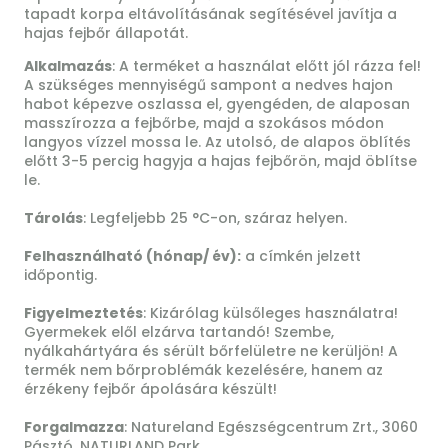
tapadt korpa eltávolításának segítésével javítja a
hajas fejbőr állapotát.
Alkalmazás
: A terméket a használat előtt jól rázza fel!
A szükséges mennyiségű sampont a nedves hajon
habot képezve oszlassa el, gyengéden, de alaposan
masszírozza a fejbőrbe, majd a szokásos módon
langyos vízzel mossa le. Az utolsó, de alapos öblítés
előtt 3-5 percig hagyja a hajas fejbőrön, majd öblítse
le.
Tárolás
: Legfeljebb 25 °C-on, száraz helyen.
Felhasználható (hónap/ év):
a címkén jelzett
időpontig.
Figyelmeztetés
: Kizárólag külsőleges használatra!
Gyermekek elől elzárva tartandó! Szembe,
nyálkahártyára és sérült bőrfelületre ne kerüljön! A
termék nem bőrproblémák kezelésére, hanem az
érzékeny fejbőr ápolására készült!
Forgalmazza
: Natureland Egészségcentrum Zrt., 3060
Pásztó, NATURLAND Park