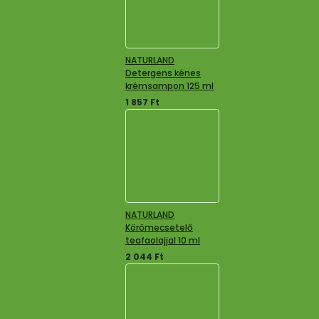
NATURLAND
Detergens kénes
krémsampon 125 ml
1 857
Ft
NATURLAND
Körömecsetelő
teafaolajjal 10 ml
2 044
Ft