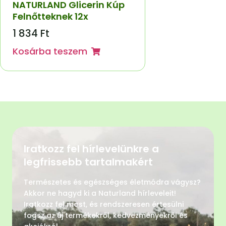
NATURLAND Glicerin Kúp
Felnőtteknek 12x
1 834
Ft
Kosárba teszem
Iratkozz fel hírlevelünkre a
legfrissebb tartalmakért
Természetes és egészséges életmódra vágysz?
Akkor ne hagyd ki a Naturland hírleveleit!
Iratkozz fel most, és rendszeresen értesülni
fogsz az új termékekről, kedvezményekről és