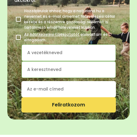
akciókról.
Hozzájárulok ahhoz, hogy a naturland.hu a
nevemet és e-mail címemet hírlevelezési céllal
kezelje és a részemre gazdasági reklámot is
tartalmazó email hírleveleket küldjön.
Az
Adatkezelési tájékoztatót
elolvastam és
elfogadom.
Feliratkozom