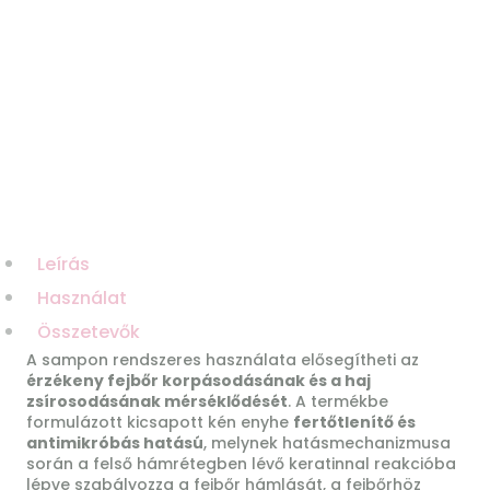
Leírás
Használat
Összetevők
A sampon rendszeres használata elősegítheti az
érzékeny fejbőr korpásodásának és a haj
zsírosodásának mérséklődését
. A termékbe
formulázott kicsapott kén enyhe
fertőtlenítő és
antimikróbás hatású
, melynek hatásmechanizmusa
során a felső hámrétegben lévő keratinnal reakcióba
lépve szabályozza a fejbőr hámlását, a fejbőrhöz