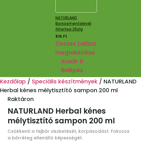
NATURLAND
Borsosmentalevél
filtertea 25x1g
815
Ft
Összes találat
megtekintése
Kosár
0
Belépés
Kezdőlap
/
Speciális készítmények
/
NATURLAND
Herbal kénes mélytisztító sampon 200 ml
Raktáron
NATURLAND Herbal kénes
mélytisztító sampon 200 ml
Csökkenti a fejbőr viszketését, korpásodást. Fokozza
a bőrréteg ellenálló képességét.