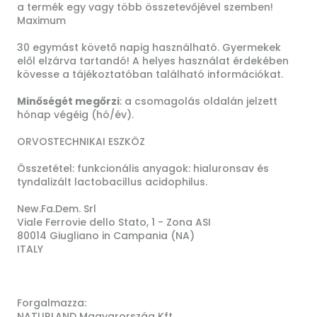
a termék egy vagy több összetevőjével szemben!
Maximum
30 egymást követő napig használható. Gyermekek
elől elzárva tartandó! A helyes használat érdekében
kövesse a tájékoztatóban található információkat.
Minőségét megőrzi
: a csomagolás oldalán jelzett
hónap végéig (hó/év).
ORVOSTECHNIKAI ESZKÖZ
Összetétel: funkcionális anyagok: hialuronsav és
tyndalizált lactobacillus acidophilus.
New.Fa.Dem. Srl
Viale Ferrovie dello Stato, 1 - Zona ASI
80014 Giugliano in Campania (NA)
ITALY
Forgalmazza:
NATURLAND Magyarország Kft.