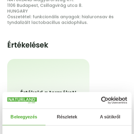
1106 Budapest, Csillagvirág utca 8.
HUNGARY
Összetétel: funkcionális anyagok: hialuronsav és
tyndalizált lactobacillus acidophilus.
Értékelések
Értékeld a terméket!
Azt a terméket tudod
értékelni, amelyből már
vásároltál a webshopon.
Beleegyezés
Részletek
A sütikről