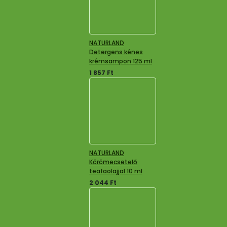
NATURLAND
Detergens kénes
krémsampon 125 ml
1 857
Ft
NATURLAND
Körömecsetelő
teafaolajjal 10 ml
2 044
Ft