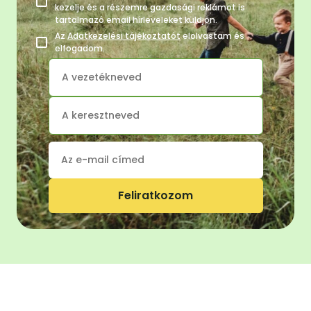
kezelje és a részemre gazdasági reklámot is
tartalmazó email hírleveleket küldjön.
Az
Adatkezelési tájékoztatót
elolvastam és
elfogadom.
Feliratkozom