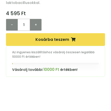
laktobacillusokkal.
4 595
Ft
-
+
Kosárba teszem
Az ingyenes kiszállításhoz vásárolj összesen legalább
10000 Ft értékben!
10000 Ft
Vásárolj további
értékben!