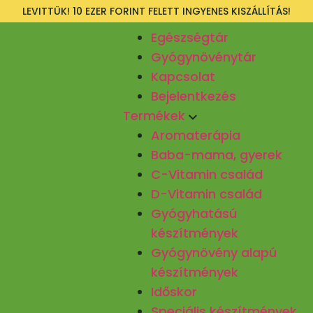
LEVITTÜK! 10 EZER FORINT FELETT INGYENES KISZÁLLÍTÁS!
Egészségtár
Gyógynövénytár
Kapcsolat
Bejelentkezés
Termékek
Aromaterápia
Baba-mama, gyerek
C-Vitamin család
D-Vitamin család
Gyógyhatású
készítmények
Gyógynövény alapú
készítmények
Időskor
Speciális készítmények