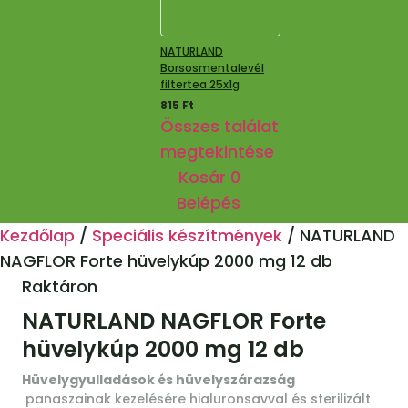
NATURLAND
Borsosmentalevél
filtertea 25x1g
815
Ft
Összes találat
megtekintése
Kosár
0
Belépés
Kezdőlap
/
Speciális készítmények
/
NATURLAND
NAGFLOR Forte hüvelykúp 2000 mg 12 db
Raktáron
NATURLAND NAGFLOR Forte
hüvelykúp 2000 mg 12 db
Hüvelygyulladások és hüvelyszárazság
panaszainak kezelésére hialuronsavval és sterilizált