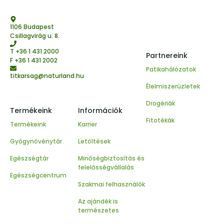
1106 Budapest
Csillagvirág u. 8.
T
+36 1 431 2000
Partnereink
F +36 1 431 2002
Patikahálózatok
titkarsag@naturland.hu
Élelmiszerüzletek
Drogériák
Termékeink
Információk
Fitotékák
Termékeink
Karrier
Gyógynövénytár
Letöltések
Egészségtár
Minőségbiztosítás és
felelősségvállalás
Egészségcentrum
Szakmai felhasználók
Az ajándék is
természetes