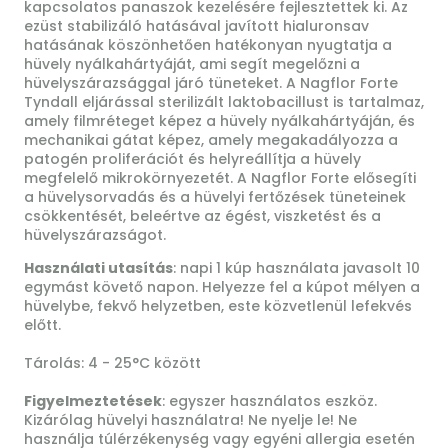
kapcsolatos panaszok kezelésére fejlesztettek ki. Az
ezüst stabilizáló hatásával javított hialuronsav
hatásának köszönhetően hatékonyan nyugtatja a
hüvely nyálkahártyáját, ami segít megelőzni a
hüvelyszárazsággal járó tüneteket. A Nagflor Forte
Tyndall eljárással sterilizált laktobacillust is tartalmaz,
amely filmréteget képez a hüvely nyálkahártyáján, és
mechanikai gátat képez, amely megakadályozza a
patogén proliferációt és helyreállítja a hüvely
megfelelő mikrokörnyezetét. A Nagflor Forte elősegíti
a hüvelysorvadás és a hüvelyi fertőzések tüneteinek
csökkentését, beleértve az égést, viszketést és a
hüvelyszárazságot.
Használati utasítás
: napi 1 kúp használata javasolt 10
egymást követő napon. Helyezze fel a kúpot mélyen a
hüvelybe, fekvő helyzetben, este közvetlenül lefekvés
előtt.
Tárolás: 4 - 25°C között
Figyelmeztetések
: egyszer használatos eszköz.
Kizárólag hüvelyi használatra! Ne nyelje le! Ne
használja túlérzékenység vagy egyéni allergia esetén