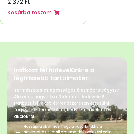
2 372
Ft
Kosárba teszem
Iratkozz fel hírlevelünkre a
legfrissebb tartalmakért
Természetes és egészséges életmódra vágysz?
Akkor ne hagyd ki a Naturland hírleveleit!
Iratkozz fel most, és rendszeresen értesülni
fogsz az új termékekről, kedvezményekről és
akciókról.
Hozzájárulok ahhoz, hogy a naturland.hu a
nevemet és e-mail címemet hírlevelezési céllal