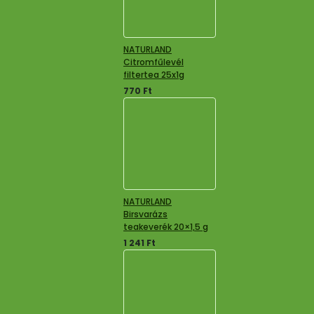
NATURLAND
Citromfűlevél
filtertea 25x1g
770
Ft
NATURLAND
Birsvarázs
teakeverék 20×1,5 g
1 241
Ft