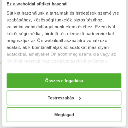
Ez a weboldal sütiket használ
Értékelést írok
Sütiket használunk a tartalmak és hirdetések személyre
szabásához, közösségi funkciók biztosításához,
valamint weboldalforgalmunk elemzéséhez. Ezenkívül
közösségi média-, hirdető- és elemező partnereinkkel
megosztjuk az Ön weboldalhasználatra vonatkozó
adatait, akik kombinálhatják az adatokat más olyan
Kapcsolódó termékek
adatokkal, amelyeket Ön adott meg számukra vagy az
Ön által használt más szolgáltatásokból gyűjtöttek.
Összes elfogadása
Testreszabás
Megtagad