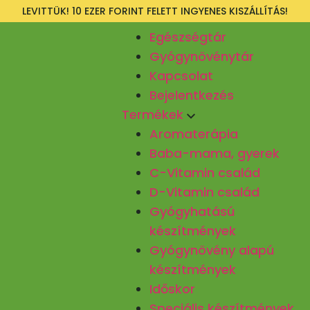
LEVITTÜK! 10 EZER FORINT FELETT INGYENES KISZÁLLÍTÁS!
Egészségtár
Gyógynövénytár
Kapcsolat
Bejelentkezés
Termékek
Aromaterápia
Baba-mama, gyerek
C-Vitamin család
D-Vitamin család
Gyógyhatású
készítmények
Gyógynövény alapú
készítmények
Időskor
Speciális készítmények