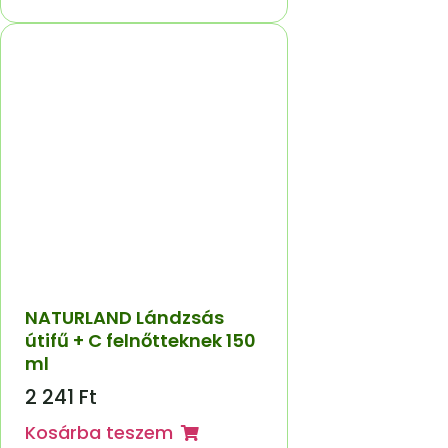
NATURLAND Lándzsás
útifű + C felnőtteknek 150
ml
2 241
Ft
Kosárba teszem