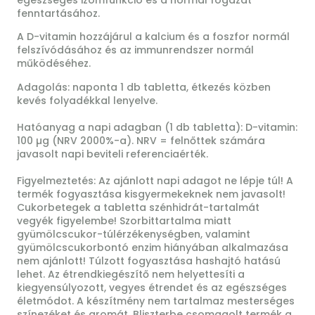
fenntartásához.
A D-vitamin hozzájárul a kalcium és a foszfor normál
felszívódásához és az immunrendszer normál
működéséhez.
Adagolás: naponta 1 db tabletta, étkezés közben
kevés folyadékkal lenyelve.
Hatóanyag a napi adagban (1 db tabletta): D-vitamin:
100 µg (NRV 2000%-a). NRV = felnőttek számára
javasolt napi beviteli referenciaérték.
Figyelmeztetés: Az ajánlott napi adagot ne lépje túl! A
termék fogyasztása kisgyermekeknek nem javasolt!
Cukorbetegek a tabletta szénhidrát-tartalmát
vegyék figyelembe! Szorbittartalma miatt
gyümölcscukor-túlérzékenységben, valamint
gyümölcscukorbontó enzim hiányában alkalmazása
nem ajánlott! Túlzott fogyasztása hashajtó hatású
lehet. Az étrendkiegészítő nem helyettesíti a
kiegyensúlyozott, vegyes étrendet és az egészséges
életmódot. A készítmény nem tartalmaz mesterséges
színezéket és aromát. Bliszterbe csomagolt termék a