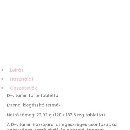
Leírás
Használat
Összetevők
D-vitamin forte tabletta
Étrend-kiegészítő termék
Nettó tömeg: 22,02 g (120 x 183,5 mg tabletta)
A D-vitamin hozzájárul az egészséges csontozat, az
egészséges izomfunkció és a normál fogazat