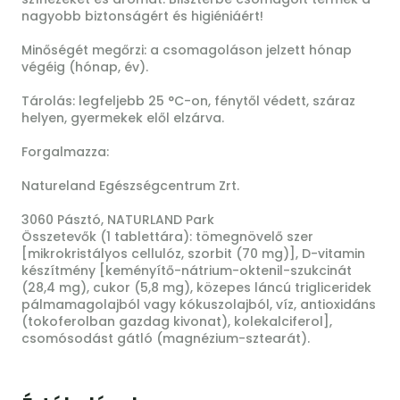
nagyobb biztonságért és higiéniáért!
Minőségét megőrzi: a csomagoláson jelzett hónap
végéig (hónap, év).
Tárolás: legfeljebb 25 °C-on, fénytől védett, száraz
helyen, gyermekek elől elzárva.
Forgalmazza:
Natureland Egészségcentrum Zrt.
3060 Pásztó, NATURLAND Park
Összetevők (1 tablettára): tömegnövelő szer
[mikrokristályos cellulóz, szorbit (70 mg)], D-vitamin
készítmény [keményítő-nátrium-oktenil-szukcinát
(28,4 mg), cukor (5,8 mg), közepes láncú trigliceridek
pálmamagolajból vagy kókuszolajból, víz, antioxidáns
(tokoferolban gazdag kivonat), kolekalciferol],
csomósodást gátló (magnézium-sztearát).