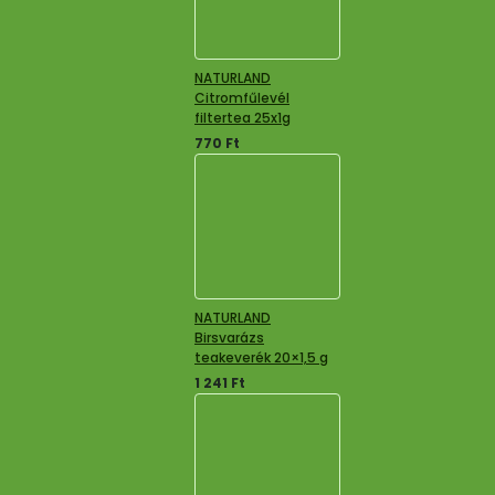
NATURLAND
Citromfűlevél
filtertea 25x1g
770
Ft
NATURLAND
Birsvarázs
teakeverék 20×1,5 g
1 241
Ft