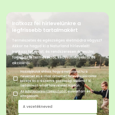
Iratkozz fel hírlevelünkre a
legfrissebb tartalmakért
Természetes és egészséges életmódra vágysz?
Akkor ne hagyd ki a Naturland hírleveleit!
Iratkozz fel most, és rendszeresen értesülni
fogsz az új termékekről, kedvezményekről és
akciókról.
Hozzájárulok ahhoz, hogy a naturland.hu a
nevemet és e-mail címemet hírlevelezési céllal
kezelje és a részemre gazdasági reklámot is
tartalmazó email hírleveleket küldjön.
Az
Adatkezelési tájékoztatót
elolvastam és
elfogadom.