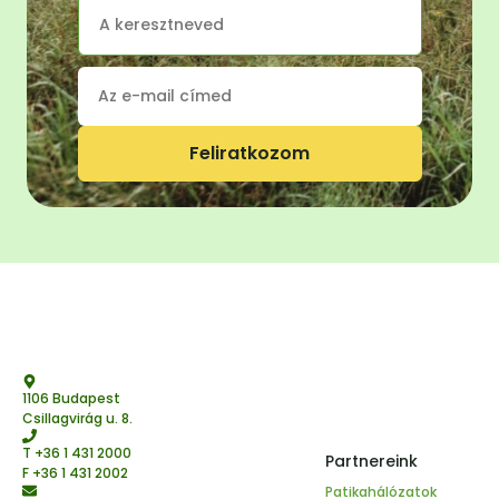
Feliratkozom
1106 Budapest
Csillagvirág u. 8.
T
+36 1 431 2000
Partnereink
F +36 1 431 2002
Patikahálózatok