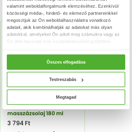
valamint weboldalforgalmunk elemzéséhez. Ezenkívül
Kapcsolódó termékek
közösségi média-, hirdető- és elemező partnereinkkel
megosztjuk az Ön weboldalhasználatra vonatkozó
adatait, akik kombinálhatják az adatokat más olyan
adatokkal, amelyeket Ön adott meg számukra vagy az
Ön által használt más szolgáltatásokból gyűjtöttek.
Összes elfogadása
Testreszabás
Megtagad
NATURLAND Inno Rheuma
masszázsolaj 180 ml
3 794
Ft