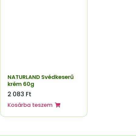
NATURLAND Svédkeserű
krém 60g
2 083
Ft
Kosárba teszem