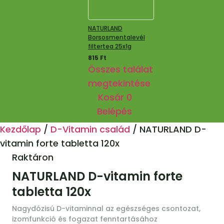
NATURLAND
Borsosmentalevél
filtertea 25x1g
815
Ft
Összes találat
megtekintése
Kosár
0
Belépés
Kezdőlap
/
D-Vitamin család
/
NATURLAND D-
vitamin forte tabletta 120x
Raktáron
NATURLAND D-vitamin forte
tabletta 120x
Nagydózisú D-vitaminnal az egészséges csontozat,
izomfunkció és fogazat fenntartásához