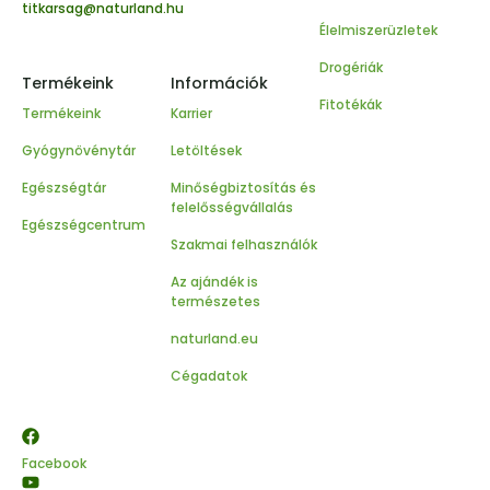
titkarsag@naturland.hu
Élelmiszerüzletek
Drogériák
Termékeink
Információk
Fitotékák
Termékeink
Karrier
Gyógynövénytár
Letöltések
Egészségtár
Minőségbiztosítás és
felelősségvállalás
Egészségcentrum
Szakmai felhasználók
Az ajándék is
természetes
naturland.eu
Cégadatok
Facebook