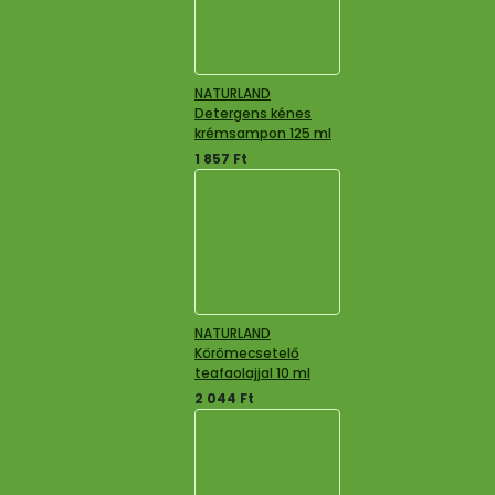
NATURLAND
Detergens kénes
krémsampon 125 ml
1 857
Ft
NATURLAND
Körömecsetelő
teafaolajjal 10 ml
2 044
Ft