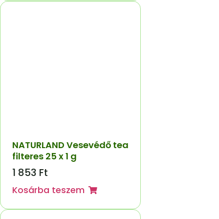
NATURLAND Vesevédő tea
filteres 25 x 1 g
1 853
Ft
Kosárba teszem