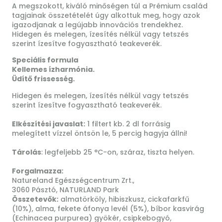
A megszokott, kiváló minőségen túl a Prémium család
tagjainak összetételét úgy alkottuk meg, hogy azok
igazodjanak a legújabb innovációs trendekhez.
Hidegen és melegen, ízesítés nélkül vagy tetszés
szerint ízesítve fogyasztható teakeverék.
Speciális formula
Kellemes ízharmónia.
Üdítő frissesség.
Hidegen és melegen, ízesítés nélkül vagy tetszés
szerint ízesítve fogyasztható teakeverék.
Elkészítési javaslat:
1 filtert kb. 2 dl forrásig
melegített vízzel öntsön le, 5 percig hagyja állni!
Tárolás
: legfeljebb 25 °C-on, száraz, tiszta helyen.
Forgalmazza:
Natureland Egészségcentrum Zrt.,
3060 Pásztó, NATURLAND Park
Összetevők:
almatörköly, hibiszkusz, cickafarkfű
(10%), alma, fekete áfonya levél (5%), bíbor kasvirág
(Echinacea purpurea) gyökér, csipkebogyó,