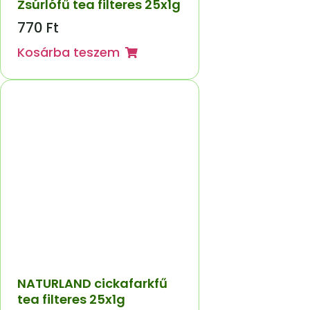
Zsúrlófű tea filteres 25x1g
770
Ft
Kosárba teszem
NATURLAND cickafarkfű
tea filteres 25x1g