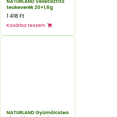
NATURLAND Vesetisztító
teakeverék 20×1,6g
1 418
Ft
Kosárba teszem
NATURLAND Gyümölcstea