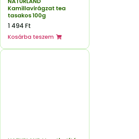
NATURLAND
Kamillavirágzat tea
tasakos 100g
1 494
Ft
Kosárba teszem