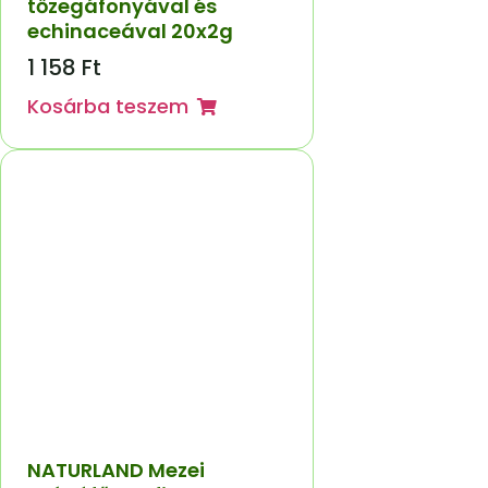
tőzegáfonyával és
echinaceával 20x2g
1 158
Ft
Kosárba teszem
NATURLAND Mezei