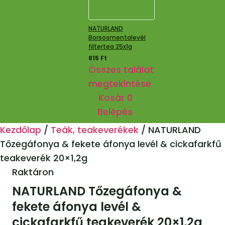
NATURLAND
Borsosmentalevél
filtertea 25x1g
815
Ft
Összes találat
megtekintése
Kosár
0
Belépés
Kezdőlap
/
Teák, teakeverékek
/
NATURLAND
Tőzegáfonya & fekete áfonya levél & cickafarkfű
teakeverék 20×1,2g
Raktáron
NATURLAND Tőzegáfonya &
fekete áfonya levél &
cickafarkfű teakeverék 20×1,2g