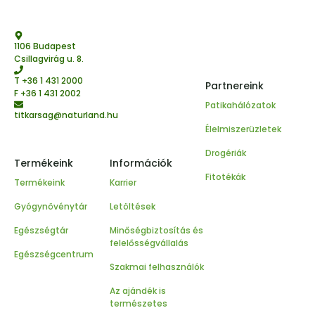
1106 Budapest
Csillagvirág u. 8.
T
+36 1 431 2000
Partnereink
F +36 1 431 2002
Patikahálózatok
titkarsag@naturland.hu
Élelmiszerüzletek
Drogériák
Termékeink
Információk
Fitotékák
Termékeink
Karrier
Gyógynövénytár
Letöltések
Egészségtár
Minőségbiztosítás és
felelősségvállalás
Egészségcentrum
Szakmai felhasználók
Az ajándék is
természetes