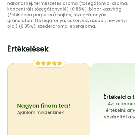
narancshéj, természetes aroma (tőzegáfonya-aroma,
koncentrált tőzegáfonyalé) (0,85%), bíbor kasvirág
(Echinacea purpurea) hajtás, tőzeg-áfonyás
granulátum (tőzegáfonya, cukor, víz, rizspor, nö-vényi
olaj) (0,85%), szederaroma, eperaroma.
Értékelések
Értékeld a 
Azt a termé
Nagyon finom tea!
értékelni, am
Ajánlom mindenkinek
vásároltál a