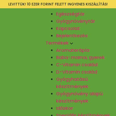
LEVITTÜK! 10 EZER FORINT FELETT INGYENES KISZÁLLÍTÁS!
Egészségtár
Gyógynövénytár
Kapcsolat
Bejelentkezés
Termékek
Aromaterápia
Baba-mama, gyerek
C-Vitamin család
D-Vitamin család
Gyógyhatású
készítmények
Gyógynövény alapú
készítmények
Időskor
Speciális készítmények