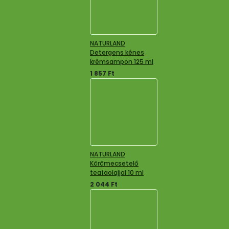
NATURLAND
Detergens kénes
krémsampon 125 ml
1 857
Ft
NATURLAND
Körömecsetelő
teafaolajjal 10 ml
2 044
Ft