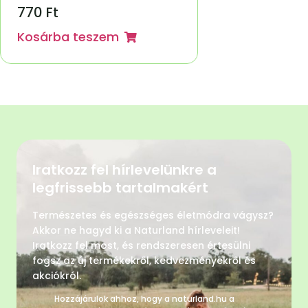
770
Ft
Kosárba teszem
Iratkozz fel hírlevelünkre a
legfrissebb tartalmakért
Természetes és egészséges életmódra vágysz?
Akkor ne hagyd ki a Naturland hírleveleit!
Iratkozz fel most, és rendszeresen értesülni
fogsz az új termékekről, kedvezményekről és
akciókról.
Hozzájárulok ahhoz, hogy a naturland.hu a