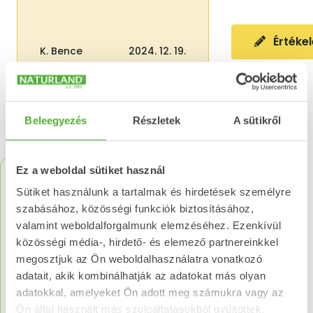
Értékel
K. Bence
2024. 12. 19.
Beleegyezés
Részletek
A sütikről
Kapcsolódó termékek
Ez a weboldal sütiket használ
Sütiket használunk a tartalmak és hirdetések személyre
szabásához, közösségi funkciók biztosításához,
valamint weboldalforgalmunk elemzéséhez. Ezenkívül
közösségi média-, hirdető- és elemező partnereinkkel
megosztjuk az Ön weboldalhasználatra vonatkozó
adatait, akik kombinálhatják az adatokat más olyan
adatokkal, amelyeket Ön adott meg számukra vagy az
Ön által használt más szolgáltatásokból gyűjtöttek.