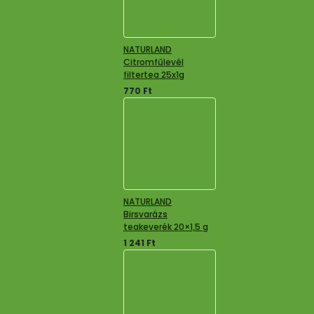
NATURLAND
Citromfűlevél
filtertea 25x1g
770
Ft
NATURLAND
Birsvarázs
teakeverék 20×1,5 g
1 241
Ft