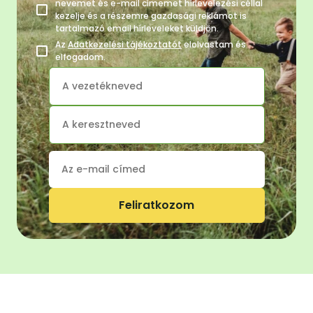
nevemet és e-mail címemet hírlevelezési céllal
kezelje és a részemre gazdasági reklámot is
tartalmazó email hírleveleket küldjön.
Az
Adatkezelési tájékoztatót
elolvastam és
elfogadom.
Feliratkozom