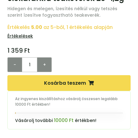
Hidegen és melegen, ízesítés nélkül vagy tetszés
szerint ízesítve fogyasztható teakeverék.
Értékelés
5.00
az 5-ből,
1
értékelés alapján
Értékelések
1 359
Ft
-
+
Kosárba teszem
Az ingyenes kiszállításhoz vásárolj összesen legalább
10000 Ft értékben!
10000 Ft
Vásárolj további
értékben!