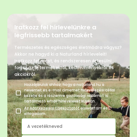
Iratkozz fel hírlevelünkre a
legfrissebb tartalmakért
Természetes és egészséges életmódra vágysz?
Akkor ne hagyd ki a Naturland hírleveleit!
Iratkozz fel most, és rendszeresen értesülni
fogsz az új termékekről, kedvezményekről és
akciókról.
Hozzájárulok ahhoz, hogy a naturland.hu a
nevemet és e-mail címemet hírlevelezési céllal
kezelje és a részemre gazdasági reklámot is
tartalmazó email hírleveleket küldjön.
Az
Adatkezelési tájékoztatót
elolvastam és
elfogadom.