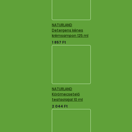
NATURLAND
Detergens kénes
krémsampon 125 ml
1 857
Ft
NATURLAND
Körömecsetelő
teafaolajjal 10 ml
2 044
Ft