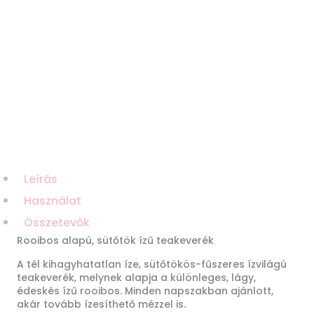
Leírás
Használat
Összetevők
Rooibos alapú, sütőtök ízű teakeverék
A tél kihagyhatatlan íze, sütőtökös-fűszeres ízvilágú
teakeverék, melynek alapja a különleges, lágy,
édeskés ízű rooibos. Minden napszakban ajánlott,
akár tovább ízesíthető mézzel is.