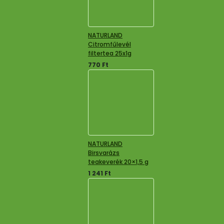
NATURLAND
Citromfűlevél
filtertea 25x1g
770
Ft
NATURLAND
Birsvarázs
teakeverék 20×1,5 g
1 241
Ft