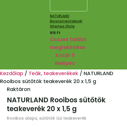
NATURLAND
Borsosmentalevél
filtertea 25x1g
815
Ft
Összes találat
megtekintése
Kosár
0
Belépés
Kezdőlap
/
Teák, teakeverékek
/
NATURLAND
Rooibos sütőtök teakeverék 20 x 1,5 g
Raktáron
NATURLAND Rooibos sütőtök
teakeverék 20 x 1,5 g
Rooibos alapú, sütőtök ízű teakeverék