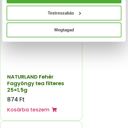
Testreszabás
Megtagad
NATURLAND Fehér
Fagyöngy tea filteres
25×1,5g
874
Ft
Kosárba teszem