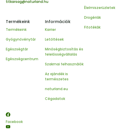
titkarsag@naturland.hu
Élelmiszerüzletek
Drogériák
Termékeink
Információk
Fitotékák
Termékeink
Karrier
Gyógynövénytár
Letöltések
Egészségtár
Minőségbiztosítás és
felelősségvállalás
Egészségcentrum
Szakmai felhasználók
Az ajándék is
természetes
naturland.eu
Cégadatok
Facebook