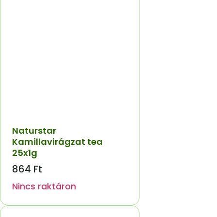
Naturstar
Kamillavirágzat tea
25x1g
864
Ft
Nincs raktáron