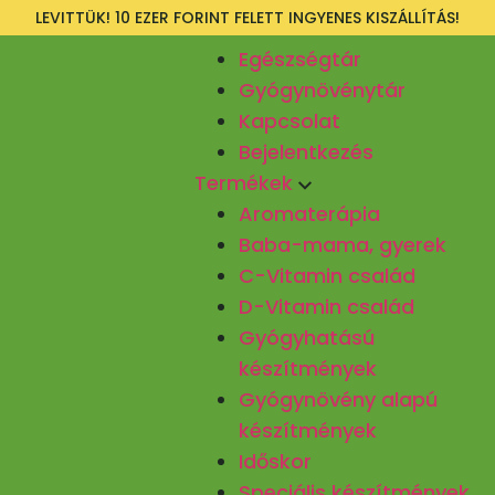
LEVITTÜK! 10 EZER FORINT FELETT INGYENES KISZÁLLÍTÁS!
Egészségtár
Gyógynövénytár
Kapcsolat
Bejelentkezés
Termékek
Aromaterápia
Baba-mama, gyerek
C-Vitamin család
D-Vitamin család
Gyógyhatású
készítmények
Gyógynövény alapú
készítmények
Időskor
Speciális készítmények