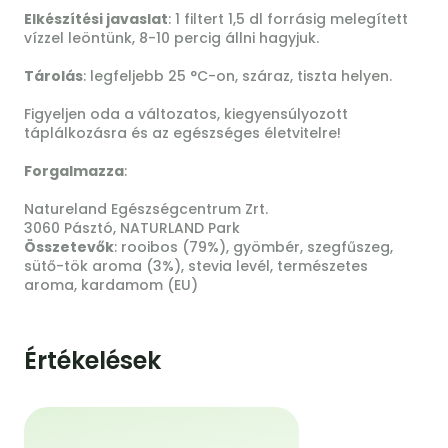
Elkészítési javaslat
: 1 filtert 1,5 dl forrásig melegített
vízzel leöntünk, 8-10 percig állni hagyjuk.
Tárolás
: legfeljebb 25 °C-on, száraz, tiszta helyen.
Figyeljen oda a változatos, kiegyensúlyozott
táplálkozásra és az egészséges életvitelre!
Forgalmazza
:
Natureland Egészségcentrum Zrt.
3060 Pásztó, NATURLAND Park
Összetevők
: rooibos (79%), gyömbér, szegfűszeg,
sütő-tök aroma (3%), stevia levél, természetes
aroma, kardamom (EU)
Értékelések