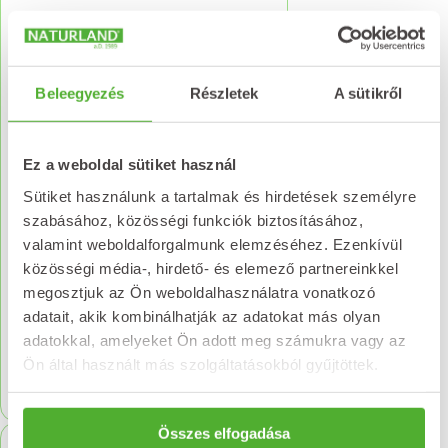
Beleegyezés
Részletek
A sütikről
Ez a weboldal sütiket használ
Sütiket használunk a tartalmak és hirdetések személyre
szabásához, közösségi funkciók biztosításához,
valamint weboldalforgalmunk elemzéséhez. Ezenkívül
NATURLAND
közösségi média-, hirdető- és elemező partnereinkkel
Kamillavirágzat tea
megosztjuk az Ön weboldalhasználatra vonatkozó
tasakos 100g
adatait, akik kombinálhatják az adatokat más olyan
adatokkal, amelyeket Ön adott meg számukra vagy az
1 494
Ft
Ön által használt más szolgáltatásokból gyűjtöttek.
Kosárba teszem
Összes elfogadása