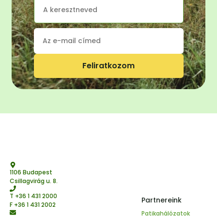
Feliratkozom
1106 Budapest
Csillagvirág u. 8.
T
+36 1 431 2000
Partnereink
F +36 1 431 2002
Patikahálózatok