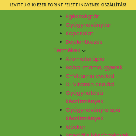
LEVITTÜK! 10 EZER FORINT FELETT INGYENES KISZÁLLÍTÁS!
Egészségtár
Gyógynövénytár
Kapcsolat
Bejelentkezés
Termékek
Aromaterápia
Baba-mama, gyerek
C-Vitamin család
D-Vitamin család
Gyógyhatású
készítmények
Gyógynövény alapú
készítmények
Időskor
Speciális készítmények