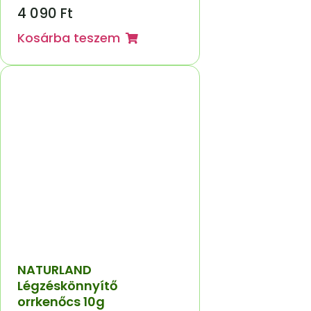
4 090
Ft
Kosárba teszem
NATURLAND
Légzéskönnyítő
orrkenőcs 10g