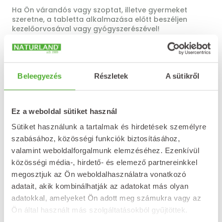
Ha Ön várandós vagy szoptat, illetve gyermeket
szeretne, a tabletta alkalmazása előtt beszéljen
kezelőorvosával vagy gyógyszerészével!
Milyen hatással van a Propolisz + C-vitamin
szopogató tabletta alkalmazása a
gépjárművezetéshez és a gépek kezeléséhez
szükséges képességekre?
Beleegyezés
Részletek
A sütikről
A készítmény gépjárművezetéshez és a gépek
kezeléséhez szükséges képességeket befolyásoló
Ez a weboldal sütiket használ
hatásait nem vizsgálták.
Sütiket használunk a tartalmak és hirdetések személyre
Hogyan kell a Propolisz + C-vitamin szopogató
szabásához, közösségi funkciók biztosításához,
tablettát alkalmazni?
valamint weboldalforgalmunk elemzéséhez. Ezenkívül
A tablettát szétrágás nélkül, lassan elszopogatni,
közösségi média-, hirdető- és elemező partnereinkkel
utána kb. 30 percen át az étkezést és a
megosztjuk az Ön weboldalhasználatra vonatkozó
folyadékfogyasztást kerülni kell!
adatait, akik kombinálhatják az adatokat más olyan
Mi az ajánlott adag?
adatokkal, amelyeket Ön adott meg számukra vagy az
Ön által használt más szolgáltatásokból gyűjtöttek.
Felnőtteknek naponta 3 x 1–3 tablettát szétrágás