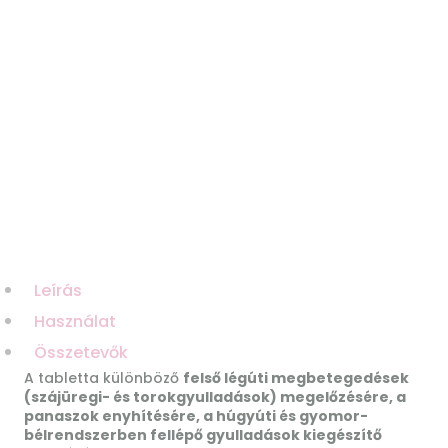
Leírás
Használat
Összetevők
A tabletta különböző
felső légúti megbetegedések
(szájüregi- és torokgyulladások) megelőzésére, a
panaszok enyhítésére, a húgyúti és gyomor-
bélrendszerben fellépő gyulladások kiegészítő