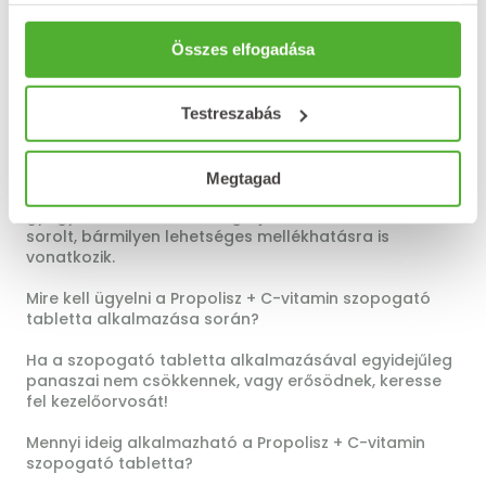
nélkül, lassan elszopogatni!
Összes elfogadása
Milyen mellékhatásai lehetnek a Propolisz + C-vitamin
szopogató tablettának?
Propoliszra és/vagy virágporra túlérzékeny
Testreszabás
egyéneknél allergiás reakciót válthat ki.
Ha Önnél bármilyen mellékhatás jelentkezik, hagyja
Megtagad
abba a kezelést, és tájékoztassa kezelőorvosát vagy
gyógyszerészét! Ez a betegtájékoztatóban fel nem
sorolt, bármilyen lehetséges mellékhatásra is
vonatkozik.
Mire kell ügyelni a Propolisz + C-vitamin szopogató
tabletta alkalmazása során?
Ha a szopogató tabletta alkalmazásával egyidejűleg
panaszai nem csökkennek, vagy erősödnek, keresse
fel kezelőorvosát!
Mennyi ideig alkalmazható a Propolisz + C-vitamin
szopogató tabletta?