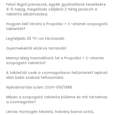
Felső légúti panaszok, egyéb gyulladások kezelésére
4–5 napig, megelőzés céljából 2 hétig javasolt a
tabletta alkalmazása.
Hogyan kell tárolni a Propolisz + C-vitamin szopogató
tablettát?
Legfeljebb 25 °C-on tárolandó.
Gyermekektől elzárva tartandó!
Mennyi ideig használható fel a Propolisz + C-vitamin
szopogató tabletta?
A tablettát csak a csomagoláson feltüntetett lejárati
időn belül szabad felhasználni.
Nyilvántartási szám: OGYI-010/1986
Milyen a szopogató tabletta külleme és mit tartalmaz
a csomagolás?
Leírás: Homogén felületű, halvány barna színű,