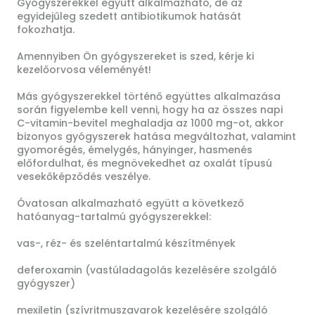
Gyógyszerekkel együtt alkalmazható, de az
egyidejűleg szedett antibiotikumok hatását
fokozhatja.
Amennyiben Ön gyógyszereket is szed, kérje ki
kezelőorvosa véleményét!
Más gyógyszerekkel történő együttes alkalmazása
során figyelembe kell venni, hogy ha az összes napi
C-vitamin-bevitel meghaladja az 1000 mg-ot, akkor
bizonyos gyógyszerek hatása megváltozhat, valamint
gyomorégés, émelygés, hányinger, hasmenés
előfordulhat, és megnövekedhet az oxalát típusú
vesekőképződés veszélye.
Óvatosan alkalmazható együtt a következő
hatóanyag-tartalmú gyógyszerekkel:
vas-, réz- és szeléntartalmú készítmények
deferoxamin (vastúladagolás kezelésére szolgáló
gyógyszer)
mexiletin (szívritmuszavarok kezelésére szolgáló