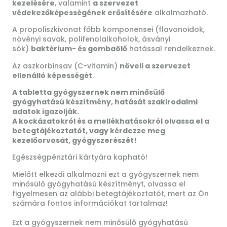
kezelésére
, valamint
a szervezet
védekezőképességének erősítésére
alkalmazható.
A propoliszkivonat főbb komponensei (flavonoidok,
növényi savak, polifenolalkoholok, ásványi
sók)
baktérium- és gombaölő
hatással rendelkeznek.
Az aszkorbinsav (C-vitamin)
növeli a szervezet
ellenálló képességét
.
A tabletta gyógyszernek nem minősülő
gyógyhatású készítmény, hatását szakirodalmi
adatok igazolják.
A kockázatokról és a mellékhatásokról olvassa el a
betegtájékoztatót, vagy kérdezze meg
kezelőorvosát, gyógyszerészét!
Egészségpénztári kártyára kapható!
Mielőtt elkezdi alkalmazni ezt a gyógyszernek nem
minősülő gyógyhatású készítményt, olvassa el
figyelmesen az alábbi betegtájékoztatót, mert az Ön
számára fontos információkat tartalmaz!
Ezt a gyógyszernek nem minősülő gyógyhatású