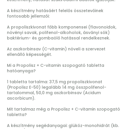
A készítmény hatásáért felelős összetevőinek
fontosabb jellemzői:
A propoliszkivonat főbb komponensei (flavonoidok,
növényi savak, polifenol-alkoholok, ásványi sók)
baktérium- és gombaölő hatással rendelkeznek.
Az aszkorbinsav (C-vitamin) növeli a szervezet
ellenálló képességét.
Mi a Propolisz + C-vitamin szopogató tabletta
hatóanyaga?
1 tabletta tartalma: 37,5 mg propoliszkivonat
(Propolisz E-50) legalább 14 mg összpolifenol-
tartalommal, 50,0 mg aszkorbinsav (Acidum
ascorbicum).
Mit tartalmaz még a Propolisz + C-vitamin szopogató
tabletta?
A készítmény segédanyagai: glükóz-monohidrát (kb.