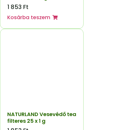
1 853
Ft
Kosárba teszem
NATURLAND Vesevédő tea
filteres 25 x 1 g