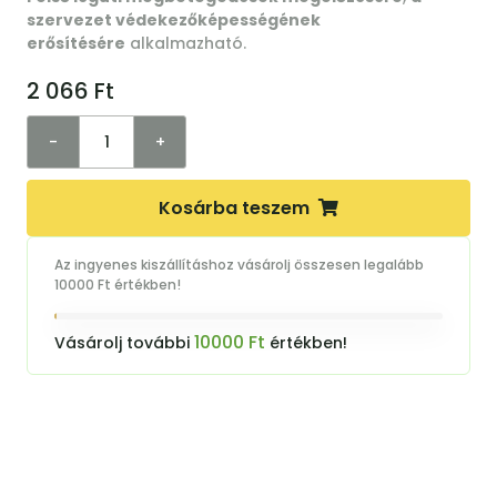
szervezet védekezőképességének
erősítésére
alkalmazható.
2 066
Ft
-
+
Kosárba teszem
Az ingyenes kiszállításhoz vásárolj összesen legalább
10000 Ft értékben!
10000 Ft
Vásárolj további
értékben!