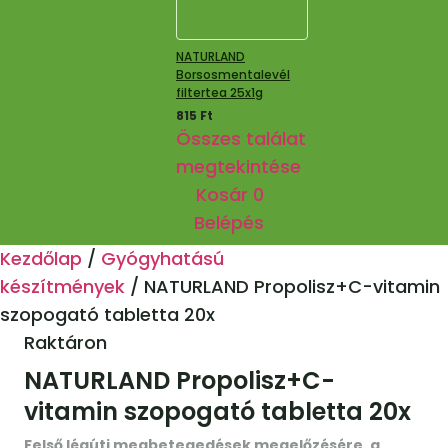
NATURLAND
Borsosmentalevél
filtertea 25x1g
815
Ft
Összes találat
megtekintése
Kosár
0
Belépés
Kezdőlap
/
Gyógyhatású
készítmények
/
NATURLAND Propolisz+C-vitamin
szopogató tabletta 20x
Raktáron
NATURLAND Propolisz+C-
vitamin szopogató tabletta 20x
Felső légúti megbetegedések megelőzésére
,
a