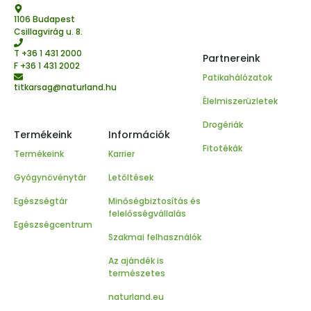
1106 Budapest
Csillagvirág u. 8.
T
+36 1 431 2000
Partnereink
F +36 1 431 2002
Patikahálózatok
titkarsag@naturland.hu
Élelmiszerüzletek
Drogériák
Termékeink
Információk
Fitotékák
Termékeink
Karrier
Gyógynövénytár
Letöltések
Egészségtár
Minőségbiztosítás és
felelősségvállalás
Egészségcentrum
Szakmai felhasználók
Az ajándék is
természetes
naturland.eu