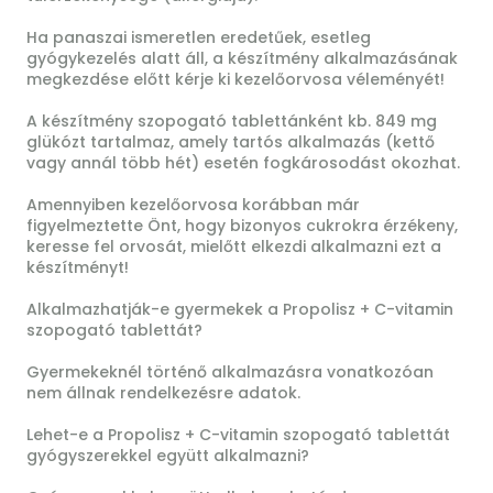
Ha panaszai ismeretlen eredetűek, esetleg
gyógykezelés alatt áll, a készítmény alkalmazásának
megkezdése előtt kérje ki kezelőorvosa véleményét!
A készítmény szopogató tablettánként kb. 849 mg
glükózt tartalmaz, amely tartós alkalmazás (kettő
vagy annál több hét) esetén fogkárosodást okozhat.
Amennyiben kezelőorvosa korábban már
figyelmeztette Önt, hogy bizonyos cukrokra érzékeny,
keresse fel orvosát, mielőtt elkezdi alkalmazni ezt a
készítményt!
Alkalmazhatják-e gyermekek a Propolisz + C-vitamin
szopogató tablettát?
Gyermekeknél történő alkalmazásra vonatkozóan
nem állnak rendelkezésre adatok.
Lehet-e a Propolisz + C-vitamin szopogató tablettát
gyógyszerekkel együtt alkalmazni?