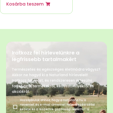
Kosárba teszem
Iratkozz fel hírlevelünkre a
legfrissebb tartalmakért
Természetes és egészséges életmódra vágysz?
Akkor ne hagyd ki a Naturland hírleveleit!
Iratkozz fel most, és rendszeresen értesülni
fogsz az új termékekről, kedvezményekről és
akciókról.
Hozzájárulok ahhoz, hogy a naturland.hu a
nevemet és e-mail címemet hírlevelezési céllal
kezelje és a részemre gazdasági reklámot is