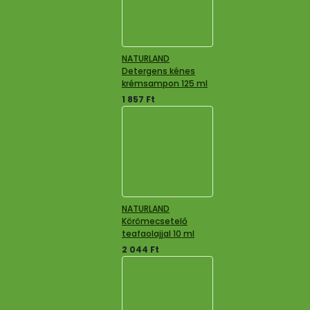
NATURLAND
Detergens kénes
krémsampon 125 ml
1 857
Ft
NATURLAND
Körömecsetelő
teafaolajjal 10 ml
2 044
Ft