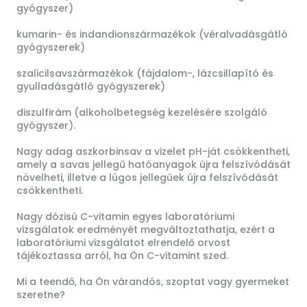
gyógyszer)
kumarin- és indandionszármazékok (véralvadásgátló
gyógyszerek)
szalicilsavszármazékok (fájdalom-, lázcsillapító és
gyulladásgátló gyógyszerek)
diszulfirám (alkoholbetegség kezelésére szolgáló
gyógyszer).
Nagy adag aszkorbinsav a vizelet pH-ját csökkentheti,
amely a savas jellegű hatóanyagok újra felszívódását
növelheti, illetve a lúgos jellegűek újra felszívódását
csökkentheti.
Nagy dózisú C-vitamin egyes laboratóriumi
vizsgálatok eredményét megváltoztathatja, ezért a
laboratóriumi vizsgálatot elrendelő orvost
tájékoztassa arról, ha Ön C-vitamint szed.
Mi a teendő, ha Ön várandós, szoptat vagy gyermeket
szeretne?