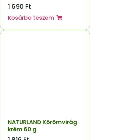
1 690
Ft
Kosárba teszem
NATURLAND Körömvirág
krém 60 g
1 816
Ft