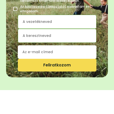
tartalmazó email hírleveleket küldjön.
Az
Adatkezelési tájékoztatót
elolvastam és
elfogadom.
Feliratkozom