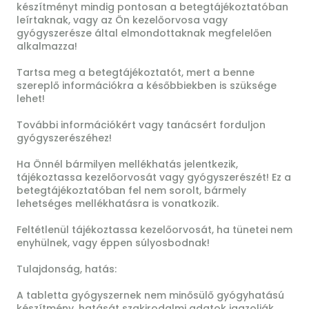
készítményt mindig pontosan a betegtájékoztatóban
leírtaknak, vagy az Ön kezelőorvosa vagy
gyógyszerésze által elmondottaknak megfelelően
alkalmazza!
Tartsa meg a betegtájékoztatót, mert a benne
szereplő információkra a későbbiekben is szüksége
lehet!
További információkért vagy tanácsért forduljon
gyógyszerészéhez!
Ha Önnél bármilyen mellékhatás jelentkezik,
tájékoztassa kezelőorvosát vagy gyógyszerészét! Ez a
betegtájékoztatóban fel nem sorolt, bármely
lehetséges mellékhatásra is vonatkozik.
Feltétlenül tájékoztassa kezelőorvosát, ha tünetei nem
enyhülnek, vagy éppen súlyosbodnak!
Tulajdonság, hatás:
A tabletta gyógyszernek nem minősülő gyógyhatású
készítmény, hatását szakirodalmi adatok igazolják.