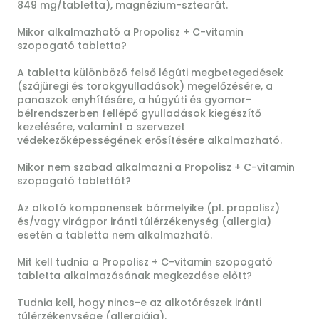
849 mg/tabletta), magnézium-sztearát.
Mikor alkalmazható a Propolisz + C-vitamin
szopogató tabletta?
A tabletta különböző felső légúti megbetegedések
(szájüregi és torokgyulladások) megelőzésére, a
panaszok enyhítésére, a húgyúti és gyomor–
bélrendszerben fellépő gyulladások kiegészítő
kezelésére, valamint a szervezet
védekezőképességének erősítésére alkalmazható.
Mikor nem szabad alkalmazni a Propolisz + C-vitamin
szopogató tablettát?
Az alkotó komponensek bármelyike (pl. propolisz)
és/vagy virágpor iránti túlérzékenység (allergia)
esetén a tabletta nem alkalmazható.
Mit kell tudnia a Propolisz + C-vitamin szopogató
tabletta alkalmazásának megkezdése előtt?
Tudnia kell, hogy nincs-e az alkotórészek iránti
túlérzékenysége (allergiája).