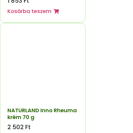
1 853
Ft
Kosárba teszem
NATURLAND Inno Rheuma
krém 70 g
2 502
Ft