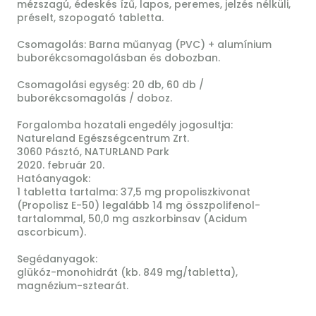
mézszagú, édeskés ízű, lapos, peremes, jelzés nélküli,
préselt, szopogató tabletta.
Csomagolás: Barna műanyag (PVC) + alumínium
buborékcsomagolásban és dobozban.
Csomagolási egység: 20 db, 60 db /
buborékcsomagolás / doboz.
Forgalomba hozatali engedély jogosultja:
Natureland Egészségcentrum Zrt.
3060 Pásztó, NATURLAND Park
2020. február 20.
Hatóanyagok:
1 tabletta tartalma: 37,5 mg propoliszkivonat
(Propolisz E-50) legalább 14 mg összpolifenol-
tartalommal, 50,0 mg aszkorbinsav (Acidum
ascorbicum).
Segédanyagok:
glükóz-monohidrát (kb. 849 mg/tabletta),
magnézium-sztearát.