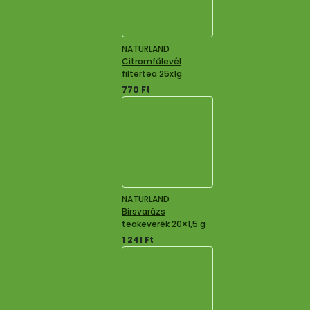
NATURLAND
Citromfűlevél
filtertea 25x1g
770
Ft
NATURLAND
Birsvarázs
teakeverék 20×1,5 g
1 241
Ft