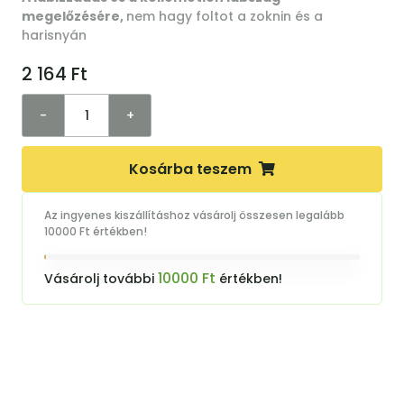
megelőzésére,
nem hagy foltot a zoknin és a
harisnyán
2 164
Ft
-
+
Kosárba teszem
Az ingyenes kiszállításhoz vásárolj összesen legalább
10000 Ft értékben!
10000 Ft
Vásárolj további
értékben!