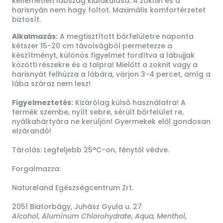
kellemetlen lábszag kialakulása. A zoknin és a
harisnyán nem hagy foltot. Maximális komfortérzetet
biztosít.
Alkalmazás:
A megtisztított bőrfelületre naponta
kétszer 15-20 cm távolságból permetezze a
készítményt, különös figyelmet fordítva a lábujjak
közötti részekre és a talpra! Mielőtt a zoknit vagy a
harisnyát felhúzza a lábára, várjon 3-4 percet, amíg a
lába száraz nem lesz!
Figyelmeztetés:
Kizárólag külső használatra! A
termék szembe, nyílt sebre, sérült bőrfelület re,
nyálkahártyára ne kerüljön! Gyermekek elől gondosan
elzárandó!
Tárolás: Legfeljebb 25°C-on, fénytől védve.
Forgalmazza:
Natureland Egészségcentrum Zrt.
2051 Biatorbágy, Juhász Gyula u. 27
Alcohol, Aluminum Chlorohydrate, Aqua, Menthol,