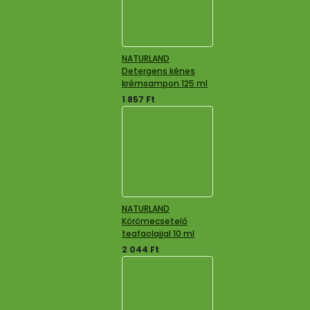
NATURLAND
Detergens kénes
krémsampon 125 ml
1 857
Ft
NATURLAND
Körömecsetelő
teafaolajjal 10 ml
2 044
Ft