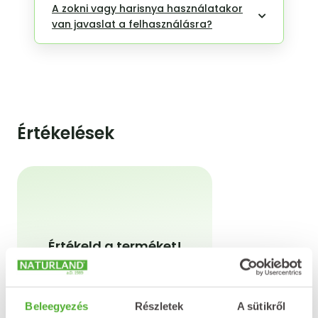
A zokni vagy harisnya használatakor
van javaslat a felhasználásra?
Értékelések
Értékeld a terméket!
Azt a terméket tudod
értékelni, amelyből már
vásároltál a webshopon.
Beleegyezés
Részletek
A sütikről