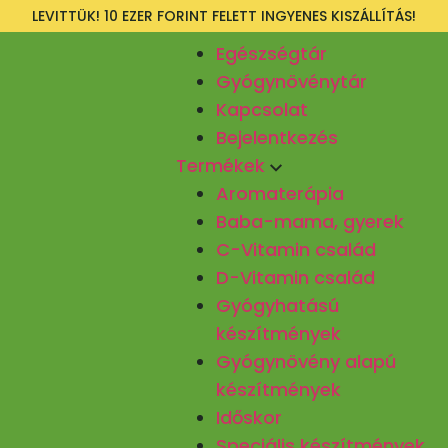
LEVITTÜK! 10 EZER FORINT FELETT INGYENES KISZÁLLÍTÁS!
Egészségtár
Gyógynövénytár
Kapcsolat
Bejelentkezés
Termékek
Aromaterápia
Baba-mama, gyerek
C-Vitamin család
D-Vitamin család
Gyógyhatású
készítmények
Gyógynövény alapú
készítmények
Időskor
Speciális készítmények