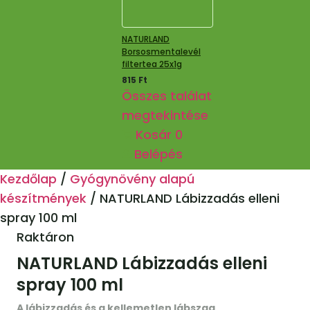
NATURLAND
Borsosmentalevél
filtertea 25x1g
815
Ft
Összes találat
megtekintése
Kosár
0
Belépés
Kezdőlap
/
Gyógynövény alapú
készítmények
/
NATURLAND Lábizzadás elleni
spray 100 ml
Raktáron
NATURLAND Lábizzadás elleni
spray 100 ml
A lábizzadás és a kellemetlen lábszag