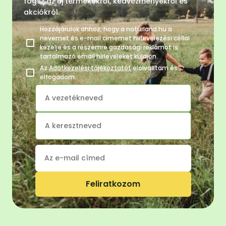
fogsz az új termékekről, kedvezményekről és
akciókról.
Hozzájárulok ahhoz, hogy a naturland.hu a
nevemet és e-mail címemet hírlevelezési céllal
kezelje és a részemre gazdasági reklámot is
tartalmazó email hírleveleket küldjön.
Az
Adatkezelési tájékoztatót
elolvastam és
elfogadom.
Feliratkozom