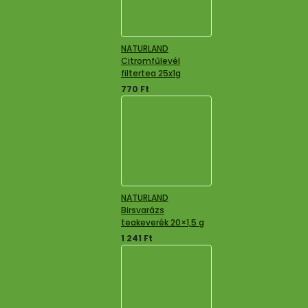
NATURLAND
Citromfűlevél
filtertea 25x1g
770
Ft
NATURLAND
Birsvarázs
teakeverék 20×1,5 g
1 241
Ft