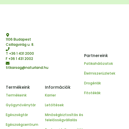
1106 Budapest
Csillagvirág u. 8.
T
+36 1 431 2000
Partnereink
F +36 1 431 2002
Patikahálózatok
titkarsag@naturland.hu
Élelmiszerüzletek
Drogériák
Termékeink
Információk
Fitotékák
Termékeink
Karrier
Gyógynövénytár
Letöltések
Egészségtár
Minőségbiztosítás és
felelősségvállalás
Egészségcentrum