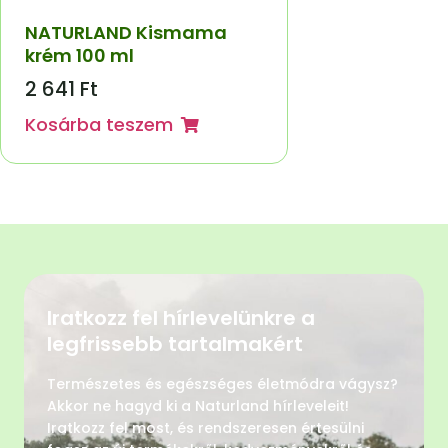
NATURLAND Kismama
krém 100 ml
2 641
Ft
Kosárba teszem
Iratkozz fel hírlevelünkre a
legfrissebb tartalmakért
Természetes és egészséges életmódra vágysz?
Akkor ne hagyd ki a Naturland hírleveleit!
Iratkozz fel most, és rendszeresen értesülni