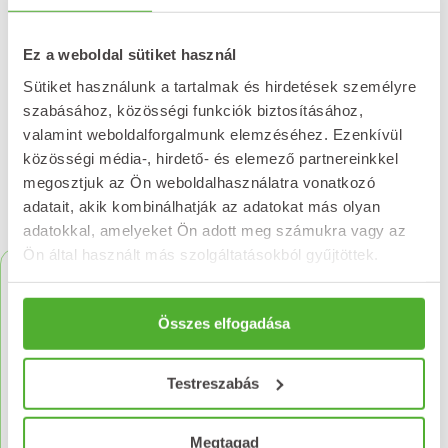
Ez a weboldal sütiket használ
Értékelést írok
Sütiket használunk a tartalmak és hirdetések személyre
szabásához, közösségi funkciók biztosításához,
valamint weboldalforgalmunk elemzéséhez. Ezenkívül
közösségi média-, hirdető- és elemező partnereinkkel
megosztjuk az Ön weboldalhasználatra vonatkozó
adatait, akik kombinálhatják az adatokat más olyan
Kapcsolódó termékek
adatokkal, amelyeket Ön adott meg számukra vagy az
Ön által használt más szolgáltatásokból gyűjtöttek.
Összes elfogadása
Testreszabás
Megtagad