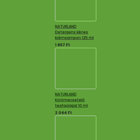
NATURLAND
Detergens kénes
krémsampon 125 ml
1 857
Ft
NATURLAND
Körömecsetelő
teafaolajjal 10 ml
2 044
Ft