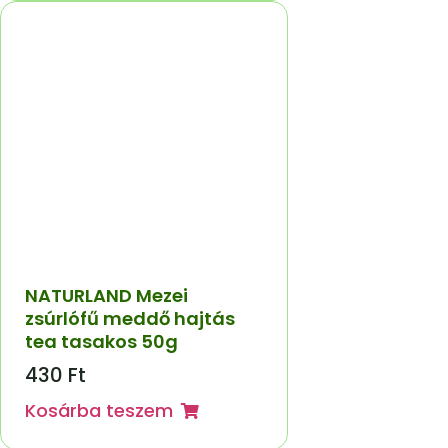
NATURLAND Mezei
zsúrlófű meddő hajtás
tea tasakos 50g
430
Ft
Kosárba teszem