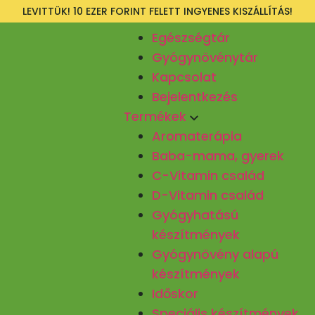
LEVITTÜK! 10 EZER FORINT FELETT INGYENES KISZÁLLÍTÁS!
Egészségtár
Gyógynövénytár
Kapcsolat
Bejelentkezés
Termékek
Aromaterápia
Baba-mama, gyerek
C-Vitamin család
D-Vitamin család
Gyógyhatású
készítmények
Gyógynövény alapú
készítmények
Időskor
Speciális készítmények