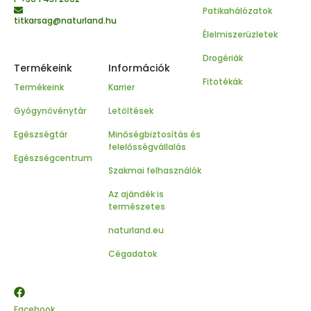
Patikahálózatok
titkarsag@naturland.hu
Élelmiszerüzletek
Drogériák
Termékeink
Információk
Fitotékák
Termékeink
Karrier
Gyógynövénytár
Letöltések
Egészségtár
Minőségbiztosítás és
felelősségvállalás
Egészségcentrum
Szakmai felhasználók
Az ajándék is
természetes
naturland.eu
Cégadatok
Facebook