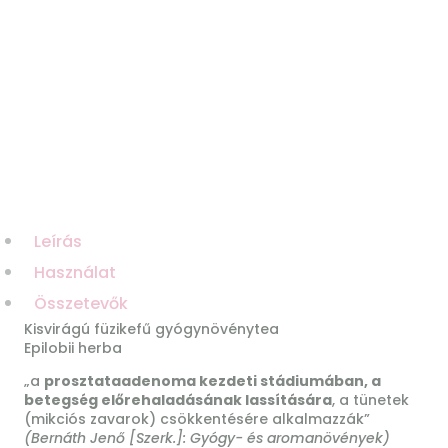
Leírás
Használat
Összetevők
Kisvirágú füzikefű gyógynövénytea
Epilobii herba
„a
prosztataadenoma kezdeti stádiumában, a
betegség előrehaladásának lassítására
, a tünetek
(mikciós zavarok) csökkentésére alkalmazzák”
(Bernáth Jenő [Szerk.]: Gyógy- és aromanövények)