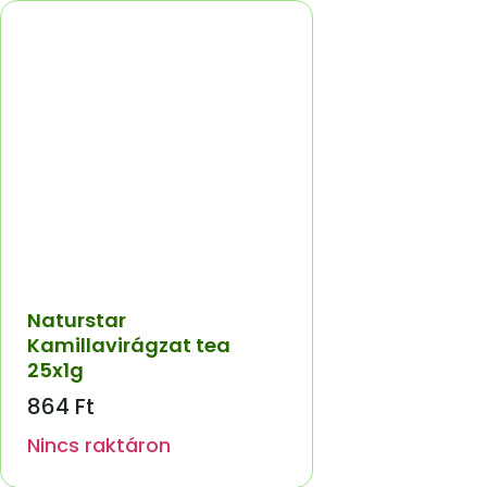
Naturstar
Kamillavirágzat tea
25x1g
864
Ft
Nincs raktáron