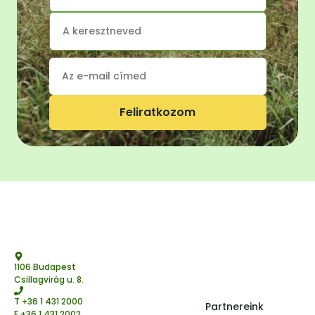
Feliratkozom
1106 Budapest
Csillagvirág u. 8.
T
+36 1 431 2000
Partnereink
F +36 1 431 2002