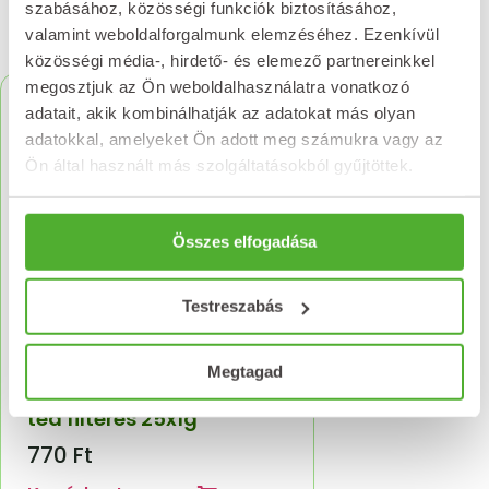
szabásához, közösségi funkciók biztosításához,
Kapcsolódó termékek
valamint weboldalforgalmunk elemzéséhez. Ezenkívül
közösségi média-, hirdető- és elemező partnereinkkel
megosztjuk az Ön weboldalhasználatra vonatkozó
adatait, akik kombinálhatják az adatokat más olyan
adatokkal, amelyeket Ön adott meg számukra vagy az
Ön által használt más szolgáltatásokból gyűjtöttek.
Összes elfogadása
Testreszabás
Megtagad
NATURLAND cickafarkfű
tea filteres 25x1g
770
Ft