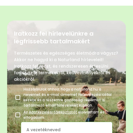
Iratkozz fel hírlevelünkre a
legfrissebb tartalmakért
Természetes és egészséges életmódra vágysz?
Akkor ne hagyd ki a Naturland hírleveleit!
Iratkozz fel most, és rendszeresen értesülni
fogsz az új termékekről, kedvezményekről és
akciókról.
Hozzájárulok ahhoz, hogy a naturland.hu a
nevemet és e-mail címemet hírlevelezési céllal
kezelje és a részemre gazdasági reklámot is
tartalmazó email hírleveleket küldjön.
Az
Adatkezelési tájékoztatót
elolvastam és
elfogadom.