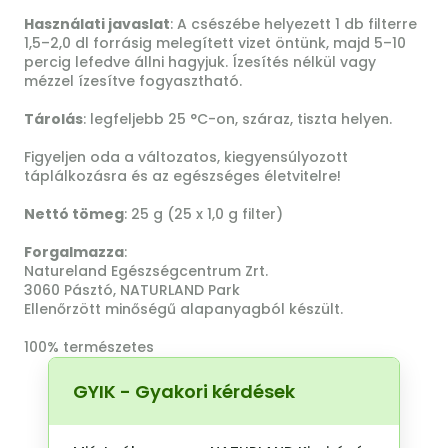
Használati javaslat
: A csészébe helyezett 1 db filterre
1,5–2,0 dl forrásig melegített vizet öntünk, majd 5–10
percig lefedve állni hagyjuk. Ízesítés nélkül vagy
mézzel ízesítve fogyasztható.
Tárolás
: legfeljebb 25 °C-on, száraz, tiszta helyen.
Figyeljen oda a változatos, kiegyensúlyozott
táplálkozásra és az egészséges életvitelre!
Nettó tömeg
: 25 g (25 x 1,0 g filter)
Forgalmazza
:
Natureland Egészségcentrum Zrt.
3060 Pásztó, NATURLAND Park
Ellenőrzött minőségű alapanyagból készült.
100% természetes
GYIK - Gyakori kérdések