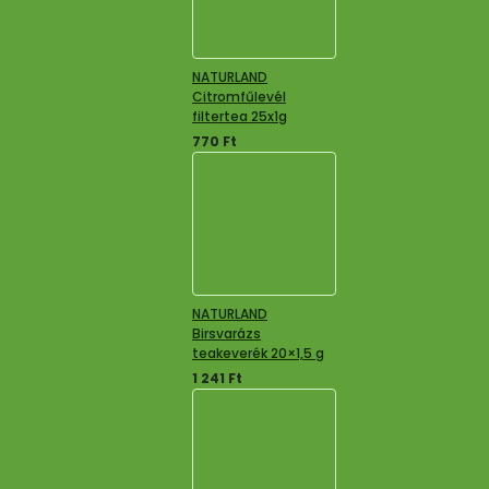
NATURLAND
Citromfűlevél
filtertea 25x1g
770
Ft
NATURLAND
Birsvarázs
teakeverék 20×1,5 g
1 241
Ft