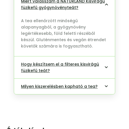
Miért válasszam a NATURLAND Kisvirágú
füzikefű gyógynövényteát?
A tea ellenőrzött minőségű
alapanyagból, a gyógynövény
legértékesebb, föld feletti részéből
készül. Gluténmentes és vegán étrendet
követők számára is fogyasztható.
Hogy készítsem el a filteres kisvirágú
füzikefű teát?
Milyen kiszerelésben kapható a tea?