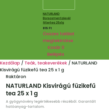
NATURLAND
Borsosmentalevél
filtertea 25x1g
815
Ft
Összes találat
megtekintése
Kosár
0
Belépés
Kezdőlap
/
Teák, teakeverékek
/
NATURLAND
Kisvirágú füzikefű tea 25 x 1 g
Raktáron
NATURLAND Kisvirágú füzikefű
tea 25 x 1 g
A gyógynövény legértékesebb részéből. Garantált
hatóanyag-tartalom.