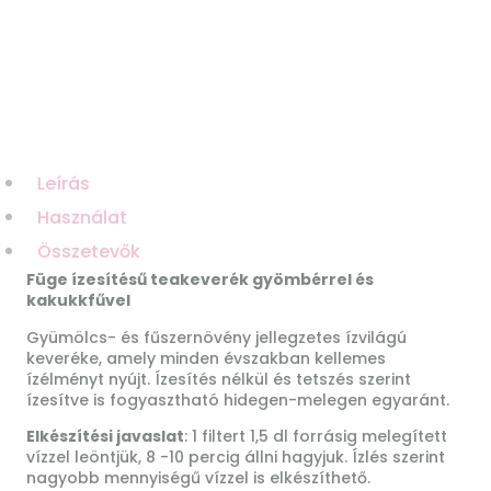
Leírás
Használat
Összetevők
Füge ízesítésű teakeverék gyömbérrel és
kakukkfűvel
Gyümölcs- és fűszernövény jellegzetes ízvilágú
keveréke, amely minden évszakban kellemes
ízélményt nyújt. Ízesítés nélkül és tetszés szerint
ízesítve is fogyasztható hidegen-melegen egyaránt.
Elkészítési javaslat
: 1 filtert 1,5 dl forrásig melegített
vízzel leöntjük, 8 -10 percig állni hagyjuk. Ízlés szerint
nagyobb mennyiségű vízzel is elkészíthető.