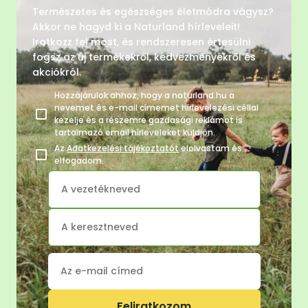
Természetes és egészséges életmódra vágysz?
Akkor ne hagyd ki a Naturland hírleveleit!
Iratkozz fel most, és rendszeresen értesülni
fogsz az új termékekről, kedvezményekről és
akciókról.
Hozzájárulok ahhoz, hogy a naturland.hu a
nevemet és e-mail címemet hírlevelezési céllal
kezelje és a részemre gazdasági reklámot is
tartalmazó email hírleveleket küldjön.
Az
Adatkezelési tájékoztatót
elolvastam és
elfogadom.
Feliratkozom