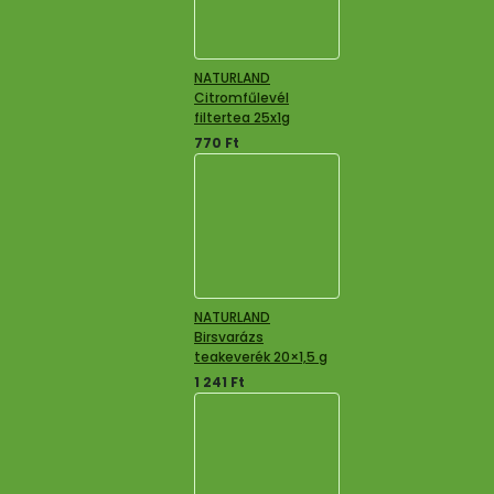
NATURLAND
Citromfűlevél
filtertea 25x1g
770
Ft
NATURLAND
Birsvarázs
teakeverék 20×1,5 g
1 241
Ft