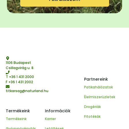
1106 Budapest
Csillagvirág u. 8.
T
+36 1 431 2000
Partnereink
F +36 1 431 2002
Patikahálózatok
titkarsag@naturland.hu
Élelmiszerüzletek
Drogériák
Termékeink
Információk
Fitotékák
Termékeink
Karrier
Gyógynövénytár
Letöltések