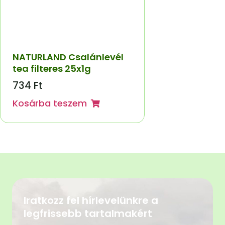
NATURLAND Csalánlevél
tea filteres 25x1g
734
Ft
Kosárba teszem
Iratkozz fel hírlevelünkre a
legfrissebb tartalmakért