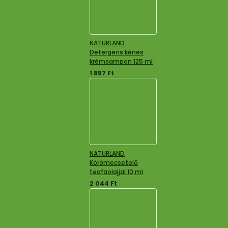
NATURLAND
Detergens kénes
krémsampon 125 ml
1 857
Ft
NATURLAND
Körömecsetelő
teafaolajjal 10 ml
2 044
Ft