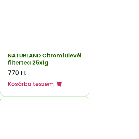
NATURLAND Citromfűlevél
filtertea 25x1g
770
Ft
Kosárba teszem