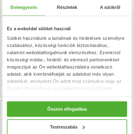
Beleegyezés
Részletek
A sütikről
Ez a weboldal sütiket használ
Sütiket használunk a tartalmak és hirdetések személyre
szabásához, közösségi funkciók biztosításához,
valamint weboldalforgalmunk elemzéséhez. Ezenkívül
NATURLAND Szennalevél
közösségi média-, hirdető- és elemező partnereinkkel
tea filteres 25x1g
megosztjuk az Ön weboldalhasználatra vonatkozó
adatait, akik kombinálhatják az adatokat más olyan
874
Ft
adatokkal, amelyeket Ön adott meg számukra vagy az
Kosárba teszem
Ön által használt más szolgáltatásokból gyűjtöttek.
Összes elfogadása
Testreszabás