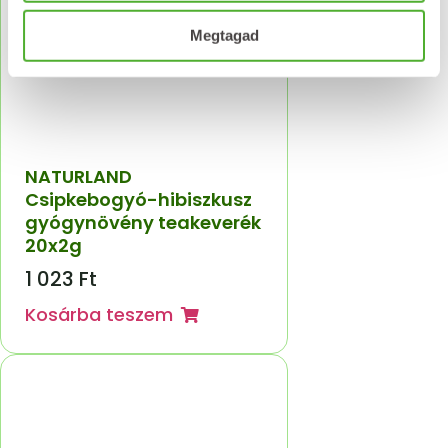
Megtagad
NATURLAND
Csipkebogyó-hibiszkusz
gyógynövény teakeverék
20x2g
1 023
Ft
Kosárba teszem