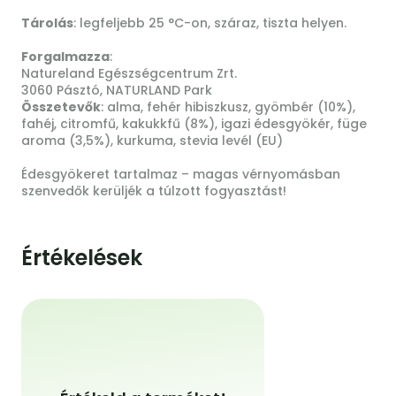
Tárolás
: legfeljebb 25 °C-on, száraz, tiszta helyen.
Forgalmazza
:
Natureland Egészségcentrum Zrt.
3060 Pásztó, NATURLAND Park
Összetevők
: alma, fehér hibiszkusz, gyömbér (10%),
fahéj, citromfű, kakukkfű (8%), igazi édesgyökér, füge
aroma (3,5%), kurkuma, stevia levél (EU)
Édesgyökeret tartalmaz – magas vérnyomásban
szenvedők kerüljék a túlzott fogyasztást!
Értékelések