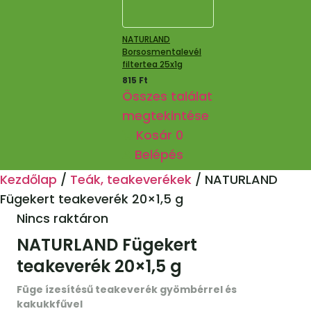
NATURLAND
Borsosmentalevél
filtertea 25x1g
815
Ft
Összes találat
megtekintése
Kosár
0
Belépés
Kezdőlap
/
Teák, teakeverékek
/
NATURLAND
Fügekert teakeverék 20×1,5 g
Nincs raktáron
NATURLAND Fügekert
teakeverék 20×1,5 g
Füge ízesítésű teakeverék gyömbérrel és
kakukkfűvel