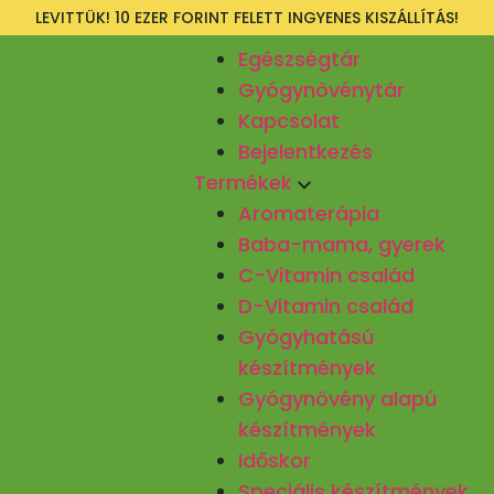
LEVITTÜK! 10 EZER FORINT FELETT INGYENES KISZÁLLÍTÁS!
Egészségtár
Gyógynövénytár
Kapcsolat
Bejelentkezés
Termékek
Aromaterápia
Baba-mama, gyerek
C-Vitamin család
D-Vitamin család
Gyógyhatású
készítmények
Gyógynövény alapú
készítmények
Időskor
Speciális készítmények