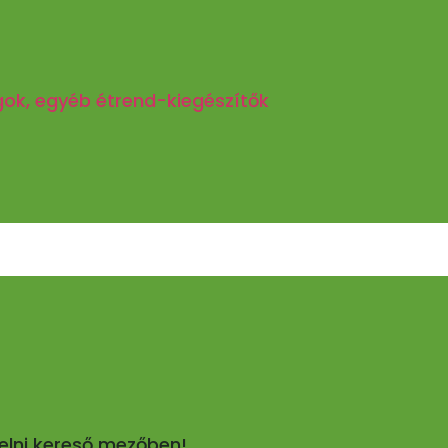
gok, egyéb étrend-kiegészítők
pelni kereső mezőben!