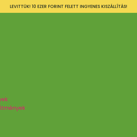
LEVITTÜK! 10 EZER FORINT FELETT INGYENES KISZÁLLÍTÁS!
yek
zítmények