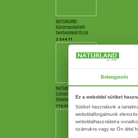
NATURLAND
Körömecsetelő
teafaolajjal 10 ml
2 044
Ft
Beleegyezés
NATURLAND
Citromfűlevél
Ez a weboldal sütiket haszn
filtertea 25x1g
770
Ft
Sütiket használunk a tartal
weboldalforgalmunk elemzésé
weboldalhasználatra vonatko
számukra vagy az Ön által ha