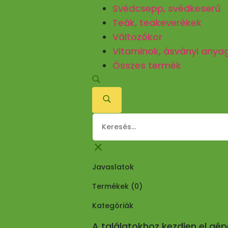
Svédcsepp, svédkeserű
Teák, teakeverékek
Változókor
Vitaminok, ásványi anya
Összes termék
Javaslatok
Termékek (
0
)
Kategóriák
A találatokhoz kezdjen el gé