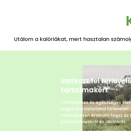
Utálom a kalóriákat, mert hasztalan számol
Iratkozz fel hírleve
tartalmakért
Természetes és egészséges éle
hagyd ki a Naturland hírleveleit! 
rendszeresen értesülni fogsz az 
kedvezményekről és akciókról.