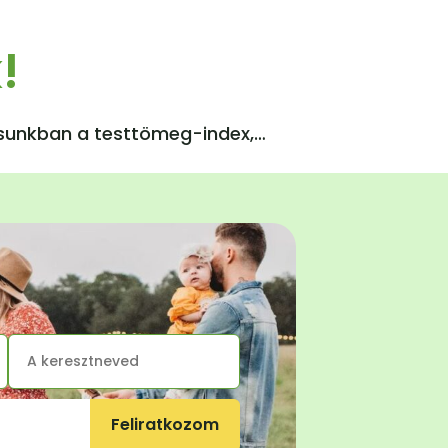
!
rásunkban a testtömeg-index,…
Feliratkozom