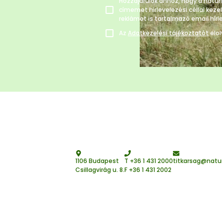
Hozzájárulok ahhoz, hogy a natu
címemet hírlevelezési céllal keze
reklámot is tartalmazó email hírl
Az
Adatkezelési tájékoztatót
elo
1106 Budapest
T
+36 1 431 2000
titkarsag@natu
Csillagvirág u. 8.
F +36 1 431 2002