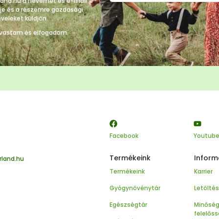
rland.hu a nevemet és e-mail
lje és a részemre gazdasági
eveleket küldjön.
lvastam és elfogadom.
Facebook
Youtub
Termékeink
Inform
rland.hu
Termékeink
Karrier
Gyógynövénytár
Letölté
Egészségtár
Minőség
felelőss