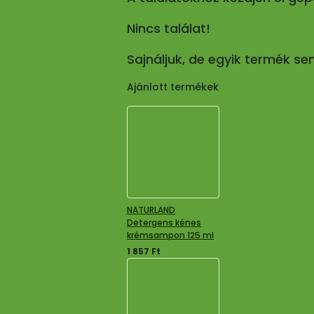
Nincs találat!
Sajnáljuk, de egyik termék s
Ajánlott termékek
NATURLAND
Detergens kénes
krémsampon 125 ml
1 857
Ft