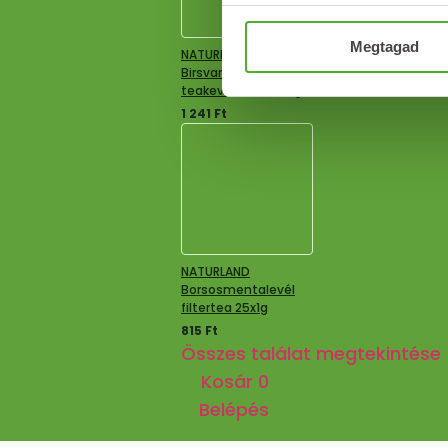
Megtagad
NATURLAND
Birsvarázs
teakeverék 20×1,5 g
1 241
Ft
NATURLAND
Borsosmentalevél
filtertea 25x1g
815
Ft
Összes találat megtekintése
Kosár
0
Belépés