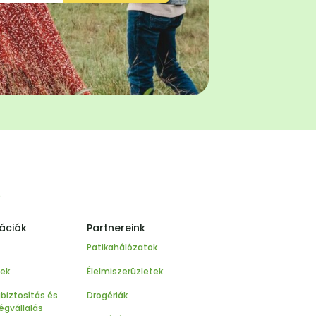
e
ációk
Partnereink
Patikahálózatok
sek
Élelmiszerüzletek
biztosítás és
Drogériák
égvállalás