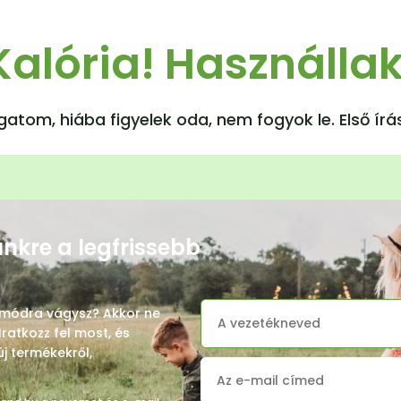
Kalória! Használlak
gatom, hiába figyelek oda, nem fogyok le. Első í
lünkre a legfrissebb
tmódra vágysz? Akkor ne
Iratkozz fel most, és
új termékekről,