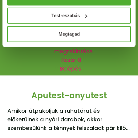
Testreszabás
NATURLAND
Borsosmentalevél
filtertea 25x1g
Megtagad
815
Ft
Összes találat
megtekintése
Kosár
0
Belépés
Aputest-anyutest
Amikor átpakoljuk a ruhatárat és
előkerülnek a nyári darabok, akkor
szembesülünk a ténnyel: felszaladt pár kiló…