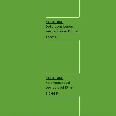
NATURLAND
Detergens kénes
krémsampon 125 ml
1 857
Ft
NATURLAND
Körömecsetelő
teafaolajjal 10 ml
2 044
Ft