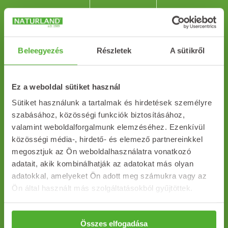
NATURLAND
Citromfűlevél
Beleegyezés
Részletek
A sütikről
filtertea 25x1g
770
Ft
Ez a weboldal sütiket használ
Sütiket használunk a tartalmak és hirdetések személyre
szabásához, közösségi funkciók biztosításához,
valamint weboldalforgalmunk elemzéséhez. Ezenkívül
közösségi média-, hirdető- és elemező partnereinkkel
NATURLAND
megosztjuk az Ön weboldalhasználatra vonatkozó
Birsvarázs
adatait, akik kombinálhatják az adatokat más olyan
teakeverék 20×1,5 g
adatokkal, amelyeket Ön adott meg számukra vagy az
1 241
Ft
Ön által használt más szolgáltatásokból gyűjtöttek.
Összes elfogadása