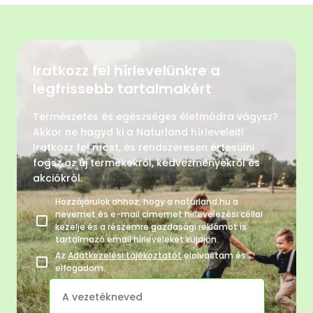
Iratkozz fel hírlevelünkre a
legfrissebb tartalmakért
Természetes és egészséges életmódra vágysz?
Akkor ne hagyd ki a Naturland hírleveleit!
Iratkozz fel most, és rendszeresen értesülni
fogsz az új termékekről, kedvezményekről és
akciókról.
Hozzájárulok ahhoz, hogy a naturland.hu a
nevemet és e-mail címemet hírlevelezési céllal
kezelje és a részemre gazdasági reklámot is
tartalmazó email hírleveleket küldjön.
Az
Adatkezelési tájékoztatót
elolvastam és
elfogadom.