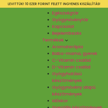
LEVITTÜK! 10 EZER FORINT FELETT INGYENES KISZÁLLÍTÁS!
Egészségtár
Gyógynövénytár
Kapcsolat
Bejelentkezés
Termékek
Aromaterápia
Baba-mama, gyerek
C-Vitamin család
D-Vitamin család
Gyógyhatású
készítmények
Gyógynövény alapú
készítmények
Időskor
Speciális készítmények