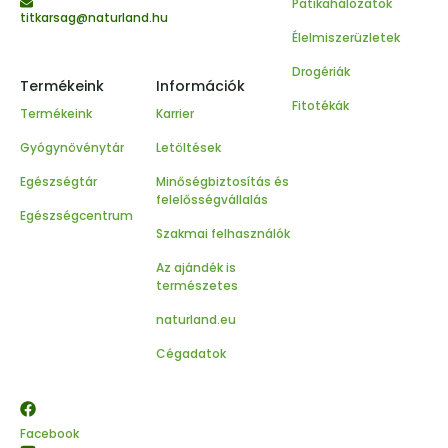
Patikahálózatok
titkarsag@naturland.hu
Élelmiszerüzletek
Drogériák
Termékeink
Információk
Fitotékák
Termékeink
Karrier
Gyógynövénytár
Letöltések
Egészségtár
Minőségbiztosítás és
felelősségvállalás
Egészségcentrum
Szakmai felhasználók
Az ajándék is
természetes
naturland.eu
Cégadatok
Facebook