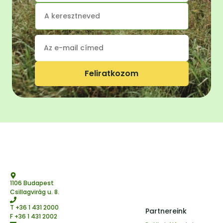
Feliratkozom
1106 Budapest
Csillagvirág u. 8.
T
+36 1 431 2000
Partnereink
F +36 1 431 2002