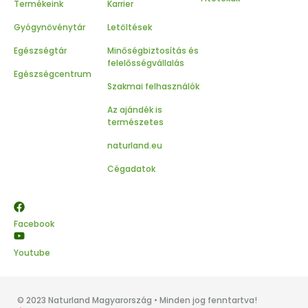
Termékeink
Karrier
Gyógynövénytár
Letöltések
Egészségtár
Minőségbiztosítás és
felelősségvállalás
Egészségcentrum
Szakmai felhasználók
Az ajándék is
természetes
naturland.eu
Cégadatok
Facebook
Youtube
© 2023 Naturland Magyarország • Minden jog fenntartva!