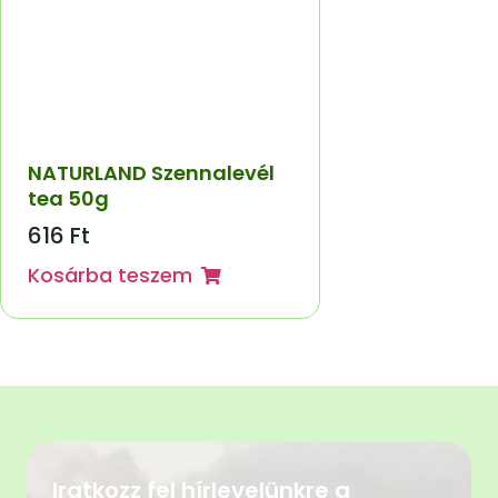
NATURLAND Szennalevél
tea 50g
616
Ft
Kosárba teszem
Iratkozz fel hírlevelünkre a