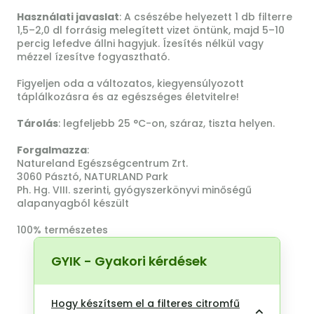
Használati javaslat
: A csészébe helyezett 1 db filterre
1,5–2,0 dl forrásig melegített vizet öntünk, majd 5–10
percig lefedve állni hagyjuk. Ízesítés nélkül vagy
mézzel ízesítve fogyasztható.
Figyeljen oda a változatos, kiegyensúlyozott
táplálkozásra és az egészséges életvitelre!
Tárolás
: legfeljebb 25 °C-on, száraz, tiszta helyen.
Forgalmazza
:
Natureland Egészségcentrum Zrt.
3060 Pásztó, NATURLAND Park
Ph. Hg. VIII. szerinti, gyógyszerkönyvi minőségű
alapanyagból készült
100% természetes
GYIK - Gyakori kérdések
Hogy készítsem el a filteres citromfű