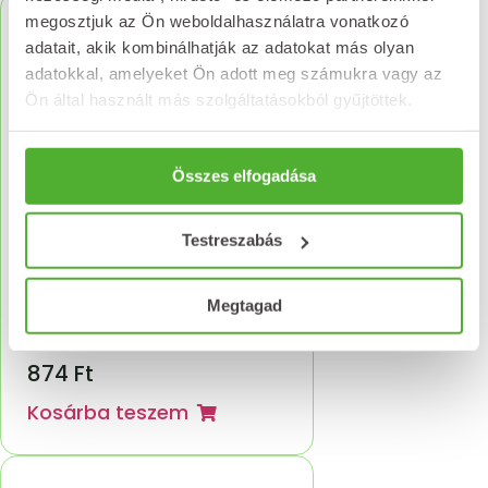
megosztjuk az Ön weboldalhasználatra vonatkozó
adatait, akik kombinálhatják az adatokat más olyan
adatokkal, amelyeket Ön adott meg számukra vagy az
Ön által használt más szolgáltatásokból gyűjtöttek.
Összes elfogadása
Testreszabás
Megtagad
NATURLAND Szennalevél
tea filteres 25x1g
874
Ft
Kosárba teszem