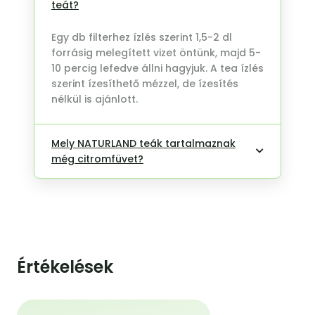
teát?
Egy db filterhez ízlés szerint 1,5-2 dl
forrásig melegített vizet öntünk, majd 5-
10 percig lefedve állni hagyjuk. A tea ízlés
szerint ízesíthető mézzel, de ízesítés
nélkül is ajánlott.
Mely NATURLAND teák tartalmaznak
még citromfüvet?
Értékelések