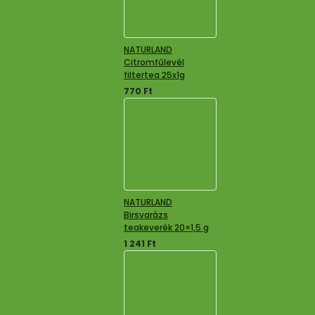
NATURLAND
Citromfűlevél
filtertea 25x1g
770
Ft
NATURLAND
Birsvarázs
teakeverék 20×1,5 g
1 241
Ft