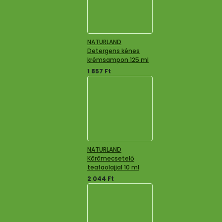
NATURLAND
Detergens kénes
krémsampon 125 ml
1 857
Ft
NATURLAND
Körömecsetelő
teafaolajjal 10 ml
2 044
Ft