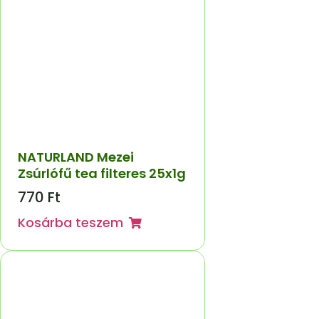
NATURLAND Mezei
Zsúrlófű tea filteres 25x1g
770
Ft
Kosárba teszem