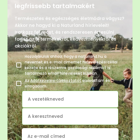
legfrissebb tartalmakért
Természetes és egészséges életmódra vágysz?
Akkor ne hagyd ki a Naturland hírleveleit!
Iratkozz fel most, és rendszeresen értesülni
fogsz az új termékekről, kedvezményekről és
akciókról.
Hozzájárulok ahhoz, hogy a naturland.hu a
nevemet és e-mail címemet hírlevelezési céllal
kezelje és a részemre gazdasági reklámot is
tartalmazó email hírleveleket küldjön.
Az
Adatkezelési tájékoztatót
elolvastam és
elfogadom.