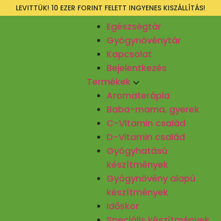
LEVITTÜK! 10 EZER FORINT FELETT INGYENES KISZÁLLÍTÁS!
Egészségtár
Gyógynövénytár
Kapcsolat
Bejelentkezés
Termékek
Aromaterápia
Baba-mama, gyerek
C-Vitamin család
D-Vitamin család
Gyógyhatású
készítmények
Gyógynövény alapú
készítmények
Időskor
Speciális készítmények