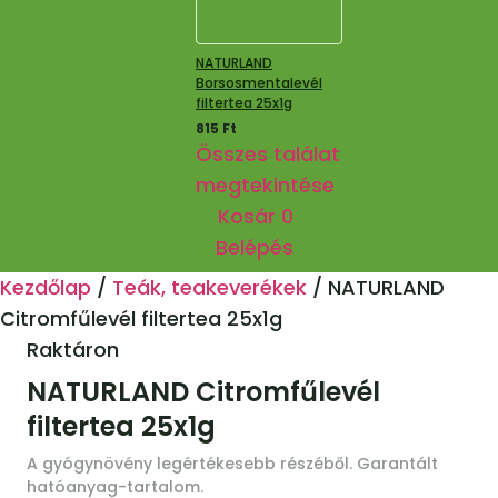
NATURLAND
Borsosmentalevél
filtertea 25x1g
815
Ft
Összes találat
megtekintése
Kosár
0
Belépés
Kezdőlap
/
Teák, teakeverékek
/
NATURLAND
Citromfűlevél filtertea 25x1g
Raktáron
NATURLAND Citromfűlevél
filtertea 25x1g
A gyógynövény legértékesebb részéből. Garantált
hatóanyag-tartalom.