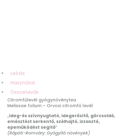
Leírás
Használat
Összetevők
Citromfűlevél gyógynövénytea
Melissae folium – Orvosi citromfű levél
„
ideg-és szívnyugtató, idegerősítő, görcsoldó,
emésztést serkentő, szélhajtó, izzasztó,
epeműködést segítő
”
(Rápóti-Romváry: Gyógyító növények)